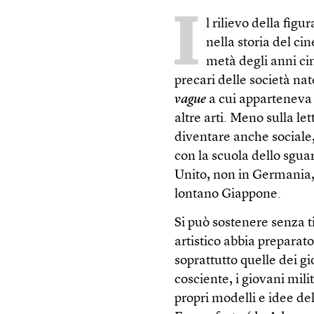
I
l rilievo della fig
nella storia del c
metà degli anni cin
precari delle società nat
vague
a cui apparteneva h
altre arti. Meno sulla le
diventare anche sociale,
con la scuola dello sgua
Unito, non in Germania, 
lontano Giappone.
Si può sostenere senza t
artistico abbia preparato
soprattutto quelle dei g
cosciente, i giovani mili
propri modelli e idee de