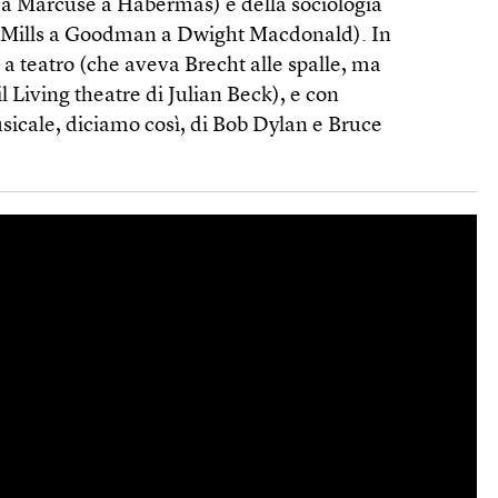
a Marcuse a Habermas) e della sociologia
t Mills a Goodman a Dwight Macdonald). In
 a teatro (che aveva Brecht alle spalle, ma
l Living theatre di Julian Beck), e con
cale, diciamo così, di Bob Dylan e Bruce