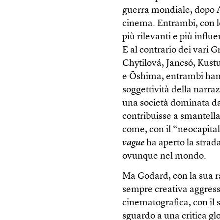
guerra mondiale, dopo A
cinema. Entrambi, con le
più rilevanti e più influ
E al contrario dei vari 
Chytilová, Jancsó, Kustu
e Ōshima, entrambi hann
soggettività della narra
una società dominata da
contribuisse a smantellar
come, con il “neocapital
vague
ha aperto la strad
ovunque nel mondo.
Ma Godard, con la sua ra
sempre creativa aggressi
cinematografica, con il s
sguardo a una critica glo