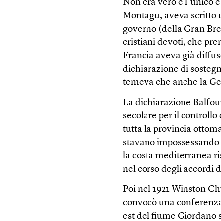
Non era vero e l’unico e
Montagu, aveva scritto
governo (della Gran Bre
cristiani devoti, che pre
Francia aveva già diffu
dichiarazione di sostegn
temeva che anche la Ger
La dichiarazione Balfour
secolare per il controllo
tutta la provincia ottoma
stavano impossessando in
la costa mediterranea ris
nel corso degli accordi d
Poi nel 1921 Winston Ch
convocò una conferenza a
est del fiume Giordano 