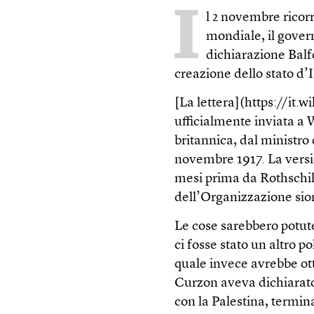
I
l 2 novembre ricor
mondiale, il gover
dichiarazione Balf
creazione dello stato d’I
[La lettera](https://it.
ufficialmente inviata a 
britannica, dal ministro 
novembre 1917. La version
mesi prima da Rothschi
dell’Organizzazione sion
Le cose sarebbero potut
ci fosse stato un altro p
quale invece avrebbe ott
Curzon aveva dichiarato
con la Palestina, termina