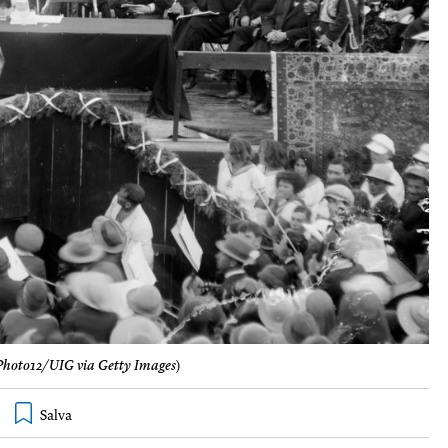
Photo12/UIG via Getty Images
)