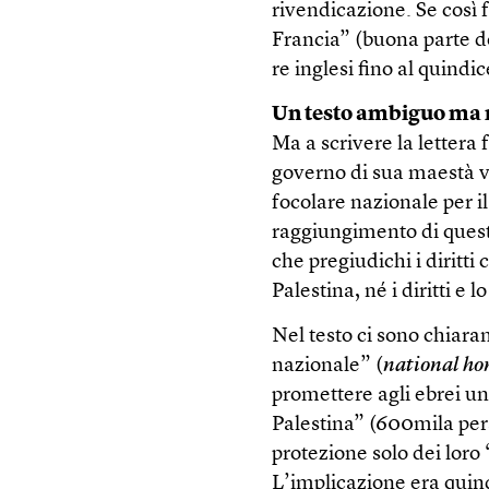
rivendicazione. Se così 
Francia” (buona parte de
re inglesi fino al quindi
Un testo ambiguo ma 
Ma a scrivere la lettera 
governo di sua maestà ve
focolare nazionale per il
raggiungimento di quest
che pregiudichi i diritti
Palestina, né i diritti e l
Nel testo ci sono chiar
nazionale” (
national h
promettere agli ebrei un
Palestina” (600mila per
protezione solo dei loro “d
L’implicazione era quind