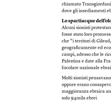
chiamato Transgiordani
dove gli insediamenti ebr
Lo spartiacque dell’o
Alcuni sionisti protesta
fosse stato loro promes
che “i territori di Gil
geograficamente ed econ
campi, adesso che le ric
Palestina e date alla Fr
focolare nazionale ebra
Molti sionisti pensavan
oppure erano consapevoli
maggioranza ebraica anc
solo 94mila ebrei.