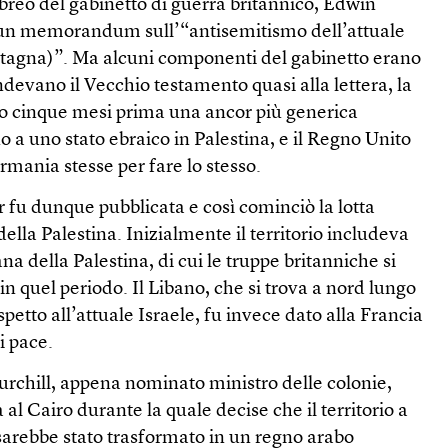
breo del gabinetto di guerra britannico, Edwin
 un memorandum sull’“antisemitismo dell’attuale
tagna)”. Ma alcuni componenti del gabinetto erano
ndevano il Vecchio testamento quasi alla lettera, la
so cinque mesi prima una ancor più generica
o a uno stato ebraico in Palestina, e il Regno Unito
mania stesse per fare lo stesso.
 fu dunque pubblicata e così cominciò la lotta
 della Palestina. Inizialmente il territorio includeva
na della Palestina, di cui le truppe britanniche si
 quel periodo. Il Libano, che si trova a nord lungo
petto all’attuale Israele, fu invece dato alla Francia
i pace.
urchill, appena nominato ministro delle colonie,
l Cairo durante la quale decise che il territorio a
sarebbe stato trasformato in un regno arabo