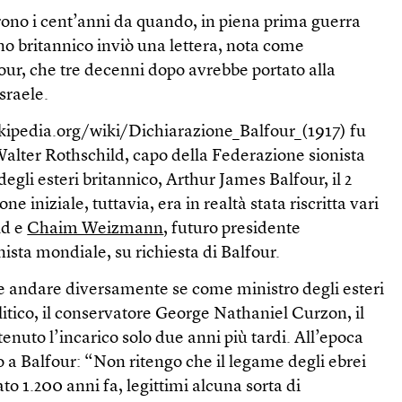
rono i cent’anni da quando, in piena prima guerra
no britannico inviò una lettera, nota come
our, che tre decenni dopo avrebbe portato alla
sraele.
wikipedia.org/wiki/Dichiarazione_Balfour_(1917) fu
Walter Rothschild, capo della Federazione sionista
degli esteri britannico, Arthur James Balfour, il 2
e iniziale, tuttavia, era in realtà stata riscritta vari
ld e
Chaim Weizmann
, futuro presidente
ista mondiale, su richiesta di Balfour.
e andare diversamente se come ministro degli esteri
olitico, il conservatore George Nathaniel Curzon, il
enuto l’incarico solo due anni più tardi. All’epoca
 a Balfour: “Non ritengo che il legame degli ebrei
to 1.200 anni fa, legittimi alcuna sorta di