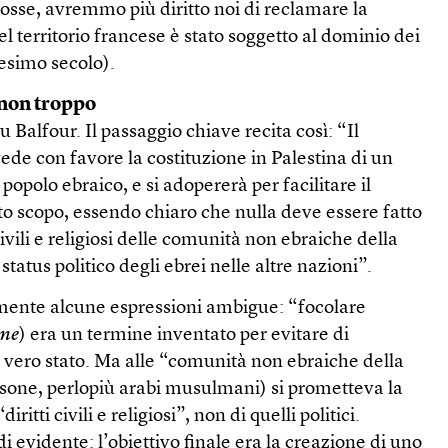
fosse, avremmo più diritto noi di reclamare la
l territorio francese è stato soggetto al dominio dei
cesimo secolo).
non troppo
fu Balfour. Il passaggio chiave recita così: “Il
de con favore la costituzione in Palestina di un
 popolo ebraico, e si adopererà per facilitare il
o scopo, essendo chiaro che nulla deve essere fatto
 civili e religiosi delle comunità non ebraiche della
o status politico degli ebrei nelle altre nazioni”.
amente alcune espressioni ambigue: “focolare
ome
) era un termine inventato per evitare di
 vero stato. Ma alle “comunità non ebraiche della
sone, perlopiù arabi musulmani) si prometteva la
iritti civili e religiosi”, non di quelli politici.
i evidente: l’obiettivo finale era la creazione di uno