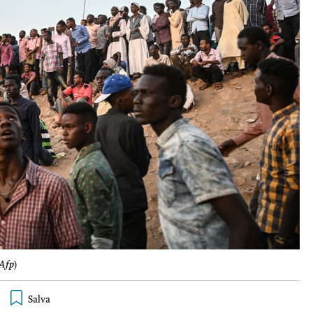
 Afp
)