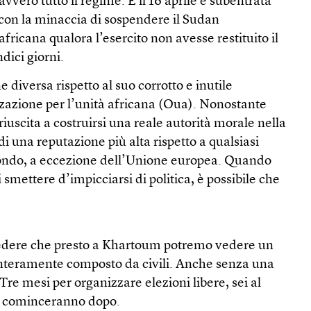
vero tutto il regime. E il 16 aprile è subentrata
 con la minaccia di sospendere il Sudan
fricana qualora l’esercito non avesse restituito il
ndici giorni.
 diversa rispetto al suo corrotto e inutile
zazione per l’unità africana (Oua). Nonostante
 riuscita a costruirsi una reale autorità morale nella
di una reputazione più alta rispetto a qualsiasi
ondo, a eccezione dell’Unione europea. Quando
i smettere d’impicciarsi di politica, è possibile che
redere che presto a Khartoum potremo vedere un
interamente composto da civili. Anche senza una
Tre mesi per organizzare elezioni libere, sei al
i cominceranno dopo.