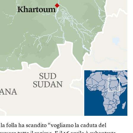
la folla ha scandito “vogliamo la caduta del