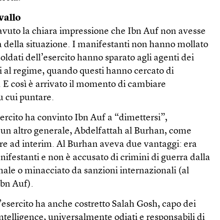
vallo
 avuto la chiara impressione che Ibn Auf non avesse
à della situazione. I manifestanti non hanno mollato
soldati dell’esercito hanno sparato agli agenti dei
eli al regime, quando questi hanno cercato di
. E così è arrivato il momento di cambiare
u cui puntare.
’esercito ha convinto Ibn Auf a “dimettersi”,
un altro generale, Abdelfattah al Burhan, come
are ad interim. Al Burhan aveva due vantaggi: era
nifestanti e non è accusato di crimini di guerra dalla
ale o minacciato da sanzioni internazionali (al
Ibn Auf).
 l’esercito ha anche costretto Salah Gosh, capo dei
intelligence, universalmente odiati e responsabili di