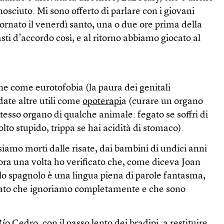
nosciuto. Mi sono offerto di parlare con i giovani
tornato il venerdì santo, una o due ore prima della
ti d’accordo così, e al ritorno abbiamo giocato al
ne come eurotofobia (la paura dei genitali
date altre utili come
opoterapi
a (curare un organo
esso organo di qualche animale: fegato se soffri di
molto stupido, trippa se hai acidità di stomaco).
siamo morti dalle risate, dai bambini di undici anni
ora una volta ho verificato che, come diceva Joan
lo spagnolo è una lingua piena di parole fantasma,
icato che ignoriamo completamente e che sono
o Cedro, con il passo lento dei bradipi, a restituire