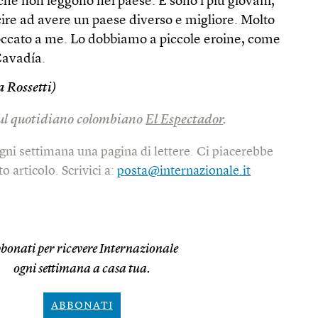
 che non leggono nel paese. E sono i più giovani,
cire ad avere un paese diverso e migliore. Molto
toccato a me. Lo dobbiamo a piccole eroine, come
Cavadía.
 Rossetti)
 sul quotidiano colombiano
El Espectador
.
gni settimana una pagina di lettere. Ci piacerebbe
o articolo. Scrivici a:
posta@internazionale.it
bonati per ricevere Internazionale
ogni settimana a casa tua.
ABBONATI