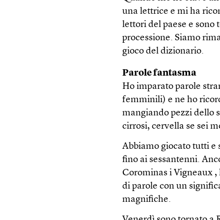
una lettrice e mi ha rico
lettori del paese e sono 
processione. Siamo rimas
gioco del dizionario.
Parole fantasma
Ho imparato parole stra
femminili) e ne ho ricor
mangiando pezzi dello st
cirrosi, cervella se sei 
Abbiamo giocato tutti e 
fino ai sessantenni. Anc
Corominas i Vigneaux , 
di parole con un signif
magnifiche.
Venerdì sono tornato a Rí