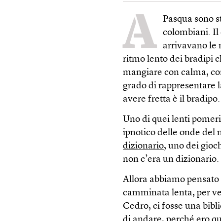
A
Pasqua sono st
colombiani. Il
arrivavano le n
ritmo lento dei bradipi c
mangiare con calma, con
grado di rappresentare l
avere fretta è il bradipo.
Uno di quei lenti pomer
ipnotico delle onde del 
dizionario
, uno dei gioc
non c’era un dizionario.
Allora abbiamo pensato 
camminata lenta, per ved
Cedro, ci fosse una bibl
di andare, perché ero qu