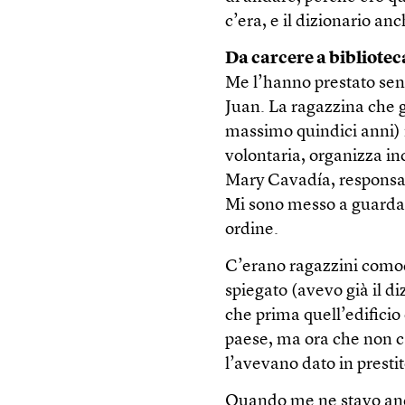
c’era, e il dizionario anc
Da carcere a bibliotec
Me l’hanno prestato se
Juan. La ragazzina che g
massimo quindici anni) 
volontaria, organizza inc
Mary Cavadía, responsab
Mi sono messo a guardare 
ordine.
C’erano ragazzini comod
spiegato (avevo già il d
che prima quell’edificio 
paese, ma ora che non c’
l’avevano dato in prestit
Quando me ne stavo anda