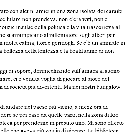
ato con alcuni amici in una zona isolata dei caraibi
 cellulare non prendeva, non c’era wifi, non ci
otizie insulse della politica e la vita trascorreva al
he si arrampicano al rallentatore sugli alberi per
 molta calma, fiori e germogli. Se c’è un animale in
a bellezza della lentezza e la beatitudine di non
iggi di sopore, dormicchiando sull’amaca al suono
mare, ci è venuta voglia di giocare al
gioco del
hi di società più divertenti. Ma nei nostri bungalow
di andare nel paese più vicino, a mezz’ora di
ere se per caso da quelle parti, nella zona di Río
ioteca per prenderne in prestito uno. Mi sono offerto
ello che aveva più voglia di giocare. La biblioteca