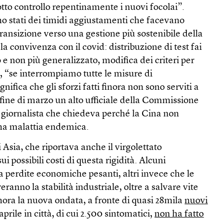
tto controllo repentinamente i nuovi focolai”.
no stati dei timidi aggiustamenti che facevano
transizione verso una gestione più sostenibile della
a convivenza con il covid: distribuzione di test fai
 e non più generalizzato, modifica dei criteri per
, “se interrompiamo tutte le misure di
ifica che gli sforzi fatti finora non sono serviti a
a fine di marzo un alto ufficiale della Commissione
 giornalista che chiedeva perché la Cina non
una malattia endemica.
Asia, che riportava anche il virgolettato
ui possibili costi di questa rigidità. Alcuni
 perdite economiche pesanti, altri invece che le
ranno la stabilità industriale, oltre a salvare vite
finora la nuova ondata, a fronte di quasi 28mila
nuovi
aprile in città, di cui 2.500 sintomatici,
non ha fatto