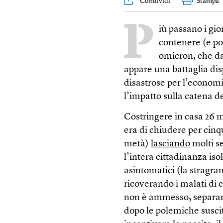
Condividi
Stampa
P
iù passano i gio
contenere (e po
omicron, che da
appare una battaglia di
disastrose per l’econom
l’impatto sulla catena del
Costringere in casa 26 m
era di chiudere per cinqu
metà)
lasciando
molti se
l’intera cittadinanza iso
asintomatici (la stragran
ricoverando i malati di c
non è ammesso; separare f
dopo le polemiche susci