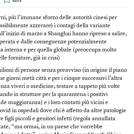
rni, più l’immane sforzo delle autorità cinesi per
ssibilmente azzerare) i contagi della variante
ll’inizio di marzo a Shanghai hanno ripreso a salire,
sperata e dalle conseguenze potenzialmente
ia interna e per quella globale (preoccupa molto
le forniture, già in crisi).
ilioni di persone senza preavviso (in origine il piano
e giorni metà città e per i cinque successivi l’altra
nza viveri o medicine; testare a tappeto più volte
lando in strutture per la quarantena i positivi
de maggioranza) e i loro contatti più vicini e
ovid in ospedali dove chi è affetto da altre patologie
igli piccoli e genitori infetti (regola annullata
tate, “ma ormai, in un paese che vorrebbe