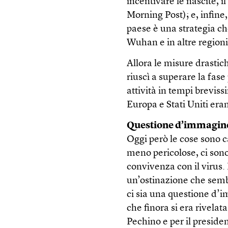
incentivare le nascite, i
Morning Post); e, infine
paese è una strategia ch
Wuhan e in altre regioni 
Allora le misure drastic
riuscì a superare la fas
attività in tempi breviss
Europa e Stati Uniti era
Questione d’immagin
Oggi però le cose sono 
meno pericolose, ci sono
convivenza con il virus. 
un’ostinazione che sembr
ci sia una questione d’i
che finora si era rivela
Pechino e per il preside