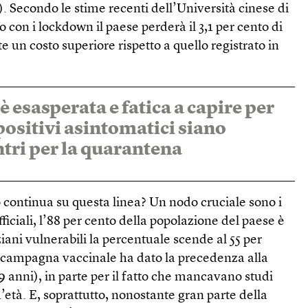
 Secondo le stime recenti dell’Università cinese di
on i lockdown il paese perderà il 3,1 per cento di
e un costo superiore rispetto a quello registrato in
 esasperata e fatica a capire per
positivi asintomatici siano
entri per la quarantena
 continua su questa linea? Un nodo cruciale sono i
fficiali, l’88 per cento della popolazione del paese è
iani vulnerabili la percentuale scende al 55 per
 campagna vaccinale ha dato la precedenza alla
9 anni), in parte per il fatto che mancavano studi
 d’età. E, soprattutto, nonostante gran parte della