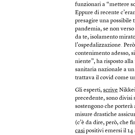
funzionari a “mettere so
Eppure di recente c’era
presagire una possibile 
pandemia, se non verso l
da te, isolamento mirato
l’ospedalizzazione. Però
contenimento adesso, sign
niente”, ha risposto all
sanitaria nazionale a un
trattava il covid come 
Gli esperti,
scrive
Nikkei 
precedente, sono divisi s
sostengono che porterà a
misure drastiche assicure
(c’è da dire, però, che 
casi
positivi emersi il 14 