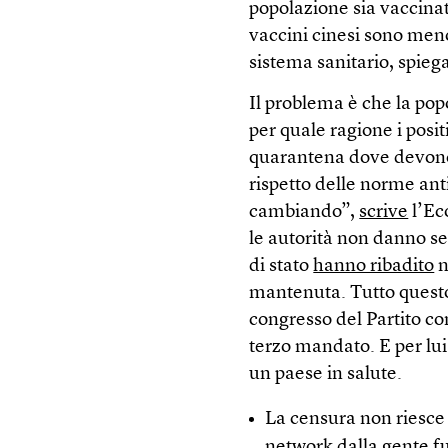
popolazione sia vaccinat
vaccini cinesi sono meno
sistema sanitario, spiega
Il problema è che la pop
per quale ragione i positi
quarantena dove devono 
rispetto delle norme anti
cambiando”,
scrive
l’Eco
le autorità non danno s
di stato
hanno ribadito
n
mantenuta. Tutto questo
congresso del Partito co
terzo mandato. E per lu
un paese in salute.
La censura non riesce 
network dalla gente fu