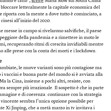
l danno è fatto”,
scrive
Maria Siow sul South China
, bloccare letteralmente la capitale economica del
e riporta con la mente a dove tutto è cominciato, a
cinesi all’inizio del 2020.
he messe in campo si rivelarono salvifiche, il paese
e peggiore della pandemia e a rimettere in moto le
imi, recuperando ritmi di crescita invidiabili mentre
no alle prese con la conta dei morti e i lockdown.
e
cambiate, le nuove varianti sono più contagiose ma
 i vaccini e buona parte del mondo si è avviata alla
Ma la Cina, insieme a pochi altri, resiste, con
a sempre più irrazionale. Il sospetto è che in parte
mmagine e di coerenza: continuare con la strategia
ta vincente sembra l’unica opzione possibile per
nte Xi Jinping, che a metà marzo in tv invitava i