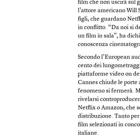
film che non uscirà sul 
l’attore americano Will S
figli, che guardano Netf
in conflitto. “Da noi si 
un film in sala”, ha dic
conoscenza cinematograf
Secondo l’European audiov
cento dei lungometraggi
piattaforme video on de
Cannes chiude le porte 
fenomeno si fermerà. Ma
rivelarsi controproduce
Netflix o Amazon, che 
distribuzione. Tanto pe
film selezionati in conc
italiane.