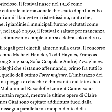
iccioso. Il festival nasce nel 1946 come
culturale internazionale di riscatto dopo l’incubo
mi anni il budget era ristrettissimo, tanto che,
e, i giardinieri municipali furono reclutati come
e, nel 1948 e 1950, il festival è saltato per mancanza
il settantesimo compleanno si celebra solo nel 2017.
regali per i cinefili, almeno sulla carta. Il concorso
ti come Michael Haneke, Todd Haynes, François
ng Sang-soo, Sofia Coppola e Andrej Zvyagincev,
olleghi che si stanno affermando, primo fra tutti lo
 quello dell’ottimo
Force majeure
. L’imbarazzo dei
una pioggia di chicche è dimostrata dal fatto che i
Mohammad Rasoulof e Laurent Cantet sono
 certain regard, mentre le ultime opere di Claire
os Gitai sono ospitate addirittura fuori dalla
la rassegna parallela ma indipendente della