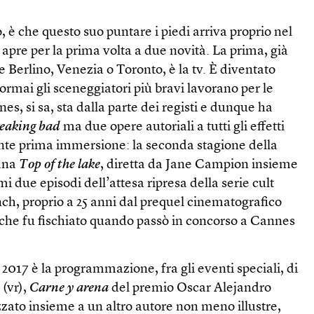
, è che questo suo puntare i piedi arriva proprio nel
pre per la prima volta a due novità. La prima, già
e Berlino, Venezia o Toronto, è la tv. È diventato
 ormai gli sceneggiatori più bravi lavorano per le
es, si sa, sta dalla parte dei registi e dunque ha
eaking bad
ma due opere autoriali a tutti gli effetti
ante prima immersione: la seconda stagione della
iana
Top of the lake
, diretta da Jane Campion insieme
mi due episodi dell’attesa ripresa della serie cult
ch, proprio a 25 anni dal prequel cinematografico
 che fu fischiato quando passò in concorso a Cannes
 2017 è la programmazione, fra gli eventi speciali, di
 (vr),
Carne y arena
del premio Oscar Alejandro
zzato insieme a un altro autore non meno illustre,