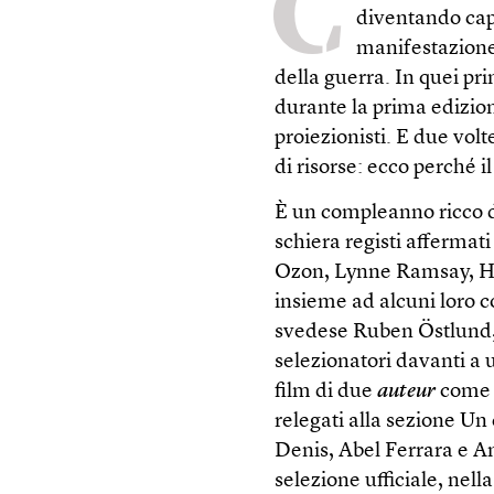
C
diventando capr
manifestazione 
della guerra. In quei pri
durante la prima edizion
proiezionisti. E due volt
di risorse: ecco perché 
È un compleanno ricco di 
schiera registi afferma
Ozon, Lynne Ramsay, Ho
insieme ad alcuni loro c
svedese Ruben Östlund,
selezionatori davanti a 
film di due
auteur
come 
relegati alla sezione Un
Denis, Abel Ferrara e Am
selezione ufficiale, nel