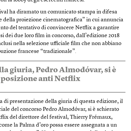
n la lobby degli esercenti francesi.
stival ha diramato un comunicato stampa in difesa
le della proiezione cinematografica” in cui annuncia
ento del tentativo di convincere Netflix a garantire
esi dei due loro film in concorso, dall’edizione 2018
nclusi nella selezione ufficiale film che non abbiano
ibuzione francese “tradizionale”.
lla giuria, Pedro Almodóvar, si è
 posizione anti Netflix
di presentazione della giuria di questa edizione, il
iciale del concorso Pedro Almodóvar, si è schierato
flix del direttore del festival, Thierry Frémaux,
come la Palma d’oro possa essere assegnata a un