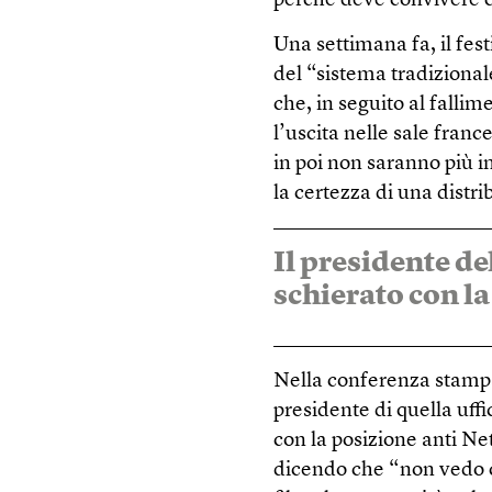
perché deve convivere co
Una settimana fa, il fe
del “sistema tradiziona
che, in seguito al fallim
l’uscita nelle sale franc
in poi non saranno più i
la certezza di una distr
Il presidente de
schierato con la
Nella conferenza stampa 
presidente di quella uff
con la posizione anti Net
dicendo che “non vedo 