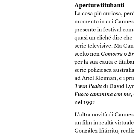
Aperture titubanti
La cosa più curiosa, però
momento in cui Cannes a
presente in festival com
quasi un cliché dire che
serie televisive. Ma Cann
scelto non
Gomorra
o
Br
per la sua cauta e titub
serie poliziesca austral
ad Ariel Kleiman, e i pri
Twin Peaks
di David Lyn
Fuoco cammina con me
,
nel 1992.
L’altra novità di Cannes
un film in realtà virtuale
González Iñárritu, reali