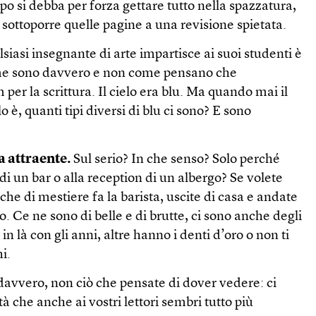
opo si debba per forza gettare tutto nella spazzatura,
sottoporre quelle pagine a una revisione spietata.
siasi insegnante di arte impartisce ai suoi studenti è
ome sono davvero e non come pensano che
per la scrittura. Il cielo era blu. Ma quando mai il
lo è, quanti tipi diversi di blu ci sono? E sono
 attraente.
Sul serio? In che senso? Solo perché
di un bar o alla reception di un albergo? Se volete
he di mestiere fa la barista, uscite di casa e andate
o. Ce ne sono di belle e di brutte, ci sono anche degli
n là con gli anni, altre hanno i denti d’oro o non ti
i.
davvero, non ciò che pensate di dover vedere: ci
à che anche ai vostri lettori sembri tutto più