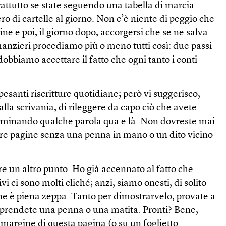
prattutto se state seguendo una tabella di marcia
o di cartelle al giorno. Non c’è niente di peggio che
ine e poi, il giorno dopo, accorgersi che se ne salva
anzieri procediamo più o meno tutti così: due passi
dobbiamo accettare il fatto che ogni tanto i conti
esanti riscritture quotidiane; però vi suggerisco,
alla scrivania, di rileggere da capo ciò che avete
eliminando qualche parola qua e là. Non dovreste mai
stre pagine senza una penna in mano o un dito vicino
re un altro punto. Ho già accennato al fatto che
vi ci sono molti cliché; anzi, siamo onesti, di solito
ne è piena zeppa. Tanto per dimostrarvelo, provate a
: prendete una penna o una matita. Pronti? Bene,
margine di questa pagina (o su un foglietto