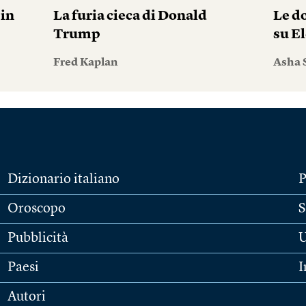
pin
La furia cieca di Donald
Le do
Trump
su El
Fred Kaplan
Asha 
Dizionario italiano
P
Oroscopo
S
Pubblicità
U
Paesi
I
Autori