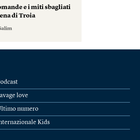
mande e i miti sbagliati
ena di Troia
Salim
odcast
avage love
ltimo numero
nternazionale Kids