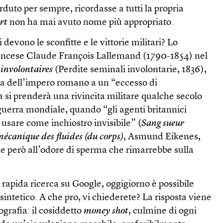
rduto per sempre, ricordasse a tutti la propria
rt
non ha mai avuto nome più appropriato.
 devono le sconfitte e le vittorie militari? Lo
francese Claude François Lallemand (1790-1854) nel
 involontaires
(Perdite seminali involontarie, 1836),
uta dell’impero romano a un “eccesso di
 si prenderà una rivincita militare qualche secolo
guerra mondiale, quando “gli agenti britannici
 usare come inchiostro invisibile” (
Sang sueur
écanique des fluides (du corps)
, Asmund Eikenes,
e però all’odore di sperma che rimarrebbe sulla
rapida ricerca su Google, oggigiorno è possibile
sintetico. A che pro, vi chiederete? La risposta viene
grafia: il cosiddetto
money shot
, culmine di ogni