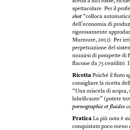
scena a luci rosse, rich
spettacolare. Per il pro
shot
“colloca automatica
dell’economia di produz
rigorosamente approdar
Murmure, 2012). Per irr
perpetuazione del siste
munirsi di pompette di 
flacone da 75 centilitri
Ricetta
Poiché il finto 
consigliare la ricetta d
“Una miscela di acqua, 
lubrificante” (potete tro
pornographie et fluides c
Pratica
La più nota è s
conquistato poco meno d