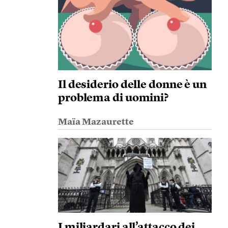
Il desiderio delle donne è un
problema di uomini?
Maïa Mazaurette
I miliardari all’attacco dei