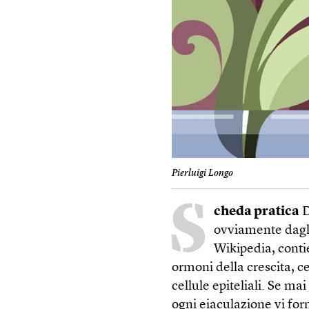
Pierluigi Longo
S
cheda pratica
D
ovviamente dagli
Wikipedia, conti
ormoni della crescita, ce
cellule epiteliali. Se ma
ogni eiaculazione vi for