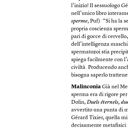
l’inizio! Il sessuologo G
nell’unico libro interam
sperme
, Puf): “Si ha la
propria coscienza sperma
pari di gocce di cervello
dell’intelligenza maschi
spermatozoi stia precipi
spiega facilmente con l’a
civiltà. Producendo anch
bisogna saperlo trattene
Malinconia
Già nel Med
sperma era di rigore per
Dolin,
Duels éternels, d
avvertito una punta di m
Gérard Tixier, quella mi
decisamente metafisici: 