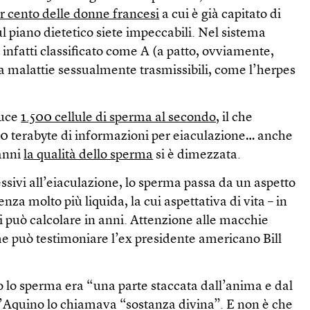
r cento delle donne francesi
a cui è già capitato di
ul piano dietetico siete impeccabili. Nel sistema
 infatti classificato come A (a patto, ovviamente,
ia malattie sessualmente trasmissibili, come l’herpes
uce
1.500 cellule di sperma al secondo
, il che
00 terabyte di informazioni per eiaculazione… anche
anni
la qualità dello sperma
si è dimezzata.
sivi all’eiaculazione, lo sperma passa da un aspetto
nza molto più liquida, la cui aspettativa di vita – in
i può calcolare in anni. Attenzione alle macchie
ome può testimoniare l’ex presidente americano Bill
 lo sperma era “una parte staccata dall’anima e dal
Aquino lo chiamava “sostanza divina”. E non è che