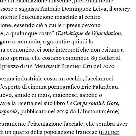
iede un’eiaculazione maschile, preferibilmente
fessore e saggista Antonio Dominguez Leiva, il
money
mente l’eiaculazione maschile al centro
ione, essendo ciò a cui le riprese devono
e, a qualunque costo” (
Esthétique de l’éjaculation
,
igare a comando, e garantire quindi la
ma economico, ci sono interpreti che non esitano a
finto sperma, che costano comunque 89 dollari al
. Il prezzo di un Meursault Premier Cru del 2020.
sperma industriale costa un occhio, facciamoci
ell’esperto di cinema pornografico Eric Falardeau:
uovo, amido di mais, maionese, sapone o
vare la ricetta nel suo libro
Le Corps souillé. Gore,
orporels
, pubblicato nel 2019 da L’Instant même).
icuramente l’eiaculazione facciale, che sembra aver
i un quarto della popolazione francese (
il 21 per