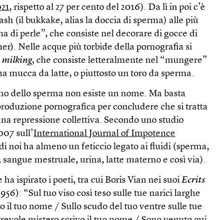
21,
rispetto al 27 per cento del 2016). Da lì in poi c’è
rash (il bukkake, alias la doccia di sperma) alle più
na di perle”, che consiste nel decorare di gocce di
ner). Nelle acque più torbide della pornografia si
l
milking
, che consiste letteralmente nel “mungere”
a mucca da latte, o piuttosto un toro da sperma.
ismo dello sperma non esiste un nome. Ma basta
 produzione pornografica per concludere che si tratta
 una repressione collettiva. Secondo uno studio
007 sull’
International Journal of Impotence
o di noi ha almeno un feticcio legato ai fluidi (sperma,
sangue mestruale, urina, latte materno e così via).
ha ispirato i poeti, tra cui Boris Vian nei suoi
Ecrits
56): “Sul tuo viso così teso sulle tue narici larghe
o il tuo nome / Sullo scudo del tuo ventre sulle tue