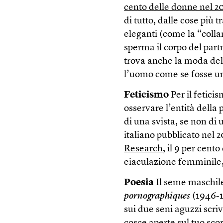
cento delle donne nel 20
di tutto, dalle cose più t
eleganti (come la “colla
sperma il corpo del part
trova anche la moda de
l’uomo come se fosse un
Feticismo
Per il fetic
osservare l’entità della
di una svista, se non di
italiano pubblicato nel 2
Research
, il 9 per cent
eiaculazione femminile, 
Poesia
Il seme maschile 
pornographiques
(1946-19
sui due seni aguzzi scriv