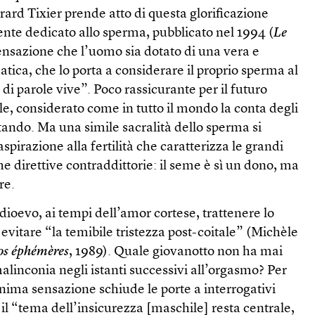
érard Tixier prende atto di questa glorificazione
ente dedicato allo sperma, pubblicato nel 1994 (
Le
 sensazione che l’uomo sia dotato di una vera e
tica, che lo porta a considerare il proprio sperma al
, di parole vive”. Poco rassicurante per il futuro
le, considerato come in tutto il mondo la conta degli
tando. Ma una simile sacralità dello sperma si
spirazione alla fertilità che caratterizza le grandi
e direttive contraddittorie: il seme è sì un dono, ma
re.
ioevo, ai tempi dell’amor cortese, trattenere lo
 evitare “la temibile tristezza post-coitale” (Michèle
uos éphémères
, 1989). Quale giovanotto non ha mai
alinconia negli istanti successivi all’orgasmo? Per
nima sensazione schiude le porte a interrogativi
il “tema dell’insicurezza [maschile] resta centrale,