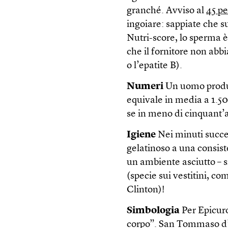
granché. Avviso al
45 pe
ingoiare: sappiate che s
Nutri-score, lo sperma è
che il fornitore non abb
o l’epatite B).
Numeri
Un uomo prod
equivale in media a 1.5
se in meno di cinquant’
Igiene
Nei minuti succes
gelatinoso a una consiste
un ambiente asciutto – s
(specie sui vestitini, c
Clinton)!
Simbologia
Per Epicuro
corpo”. San Tommaso d’