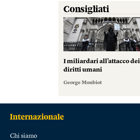
Consigliati
I miliardari all’attacco de
diritti umani
George Monbiot
Chi siamo