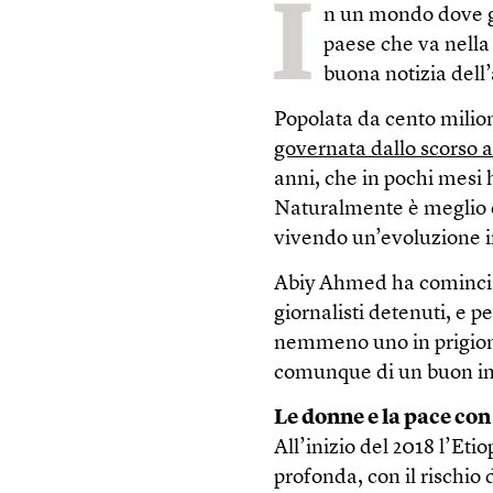
I
n un mondo dove g
paese che va nella 
buona notizia dell’
Popolata da cento milion
governata dallo scorso 
anni, che in pochi mesi
Naturalmente è meglio es
vivendo un’evoluzione 
Abiy Ahmed ha cominciato
giornalisti detenuti, e p
nemmeno uno in prigione
comunque di un buon indi
Le donne e la pace con 
All’inizio del 2018 l’Et
profonda, con il rischio 