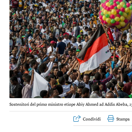
Sostenitori del primo ministro etiope Abiy Ahmed ad Addis Abeba, 23
Condividi
Stampa