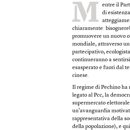
M
entre il Par
di esistenza
atteggiamen
chiaramente: bisognereb
promuovere un nuovo ori
mondiale, attraverso un
partecipativo, ecologista
continueranno a sentirsi
esasperato e fuori dal t
cinese.
Il regime di Pechino ha 
legato al Pcc, la democr
supermercato elettorale 
un’avanguardia motivata
rappresentativa della soci
della popolazione), e qu