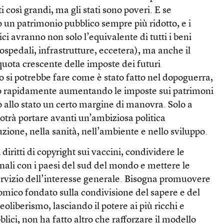
i così grandi, ma gli stati sono poveri. E se
 un patrimonio pubblico sempre più ridotto, e i
lici avranno non solo l’equivalente di tutti i beni
, ospedali, infrastrutture, eccetera), ma anche il
 quota crescente delle imposte dei futuri
io si potrebbe fare come è stato fatto nel dopoguerra,
ico rapidamente aumentando le imposte sui patrimoni
o allo stato un certo margine di manovra. Solo a
potrà portare avanti un’ambiziosa politica
uzione, nella sanità, nell’ambiente e nello sviluppo.
 diritti di copyright sui vaccini, condividere le
nali con i paesi del sud del mondo e mettere le
servizio dell’interesse generale. Bisogna promuovere
ico fondato sulla condivisione del sapere e del
l neoliberismo, lasciando il potere ai più ricchi e
lici, non ha fatto altro che rafforzare il modello