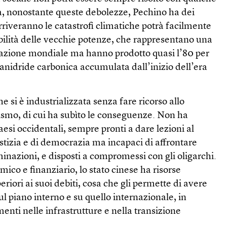
, nonostante queste debolezze, Pechino ha dei
rriveranno le catastrofi climatiche potrà facilmente
bilità delle vecchie potenze, che rappresentano una
olazione mondiale ma hanno prodotto quasi l’80 per
 anidride carbonica accumulata dall’inizio dell’era
he si è industrializzata senza fare ricorso allo
ismo, di cui ha subìto le conseguenze. Non ha
aesi occidentali, sempre pronti a dare lezioni al
stizia e di democrazia ma incapaci di affrontare
inazioni, e disposti a compromessi con gli oligarchi.
ico e finanziario, lo stato cinese ha risorse
riori ai suoi debiti, cosa che gli permette di avere
ul piano interno e su quello internazionale, in
menti nelle infrastrutture e nella transizione