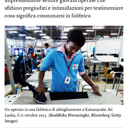
impressionante sentire giovani operaie che
sfidano pregiudizi e intimidazioni per testimoniare
cosa significa consumarsi in fabbrica.
Un operaio in una fabbrica di abbigliamento a Katunayake, Sri
Lanka, il 21 ottobre 2015. (
Buddhika Weerasinghe, Bloomberg/Getty
Images
)