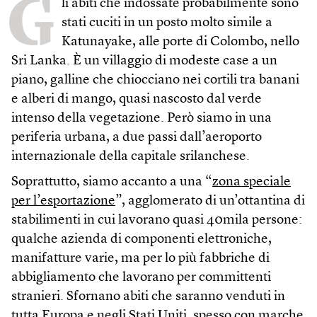
G
li abiti che indossate probabilmente sono
stati cuciti in un posto molto simile a
Katunayake, alle porte di Colombo, nello
Sri Lanka. È un villaggio di modeste case a un
piano, galline che chiocciano nei cortili tra banani
e alberi di mango, quasi nascosto dal verde
intenso della vegetazione. Però siamo in una
periferia urbana, a due passi dall’aeroporto
internazionale della capitale srilanchese.
Soprattutto, siamo accanto a una “
zona speciale
per l’esportazione
”, agglomerato di un’ottantina di
stabilimenti in cui lavorano quasi 40mila persone:
qualche azienda di componenti elettroniche,
manifatture varie, ma per lo più fabbriche di
abbigliamento che lavorano per committenti
stranieri. Sfornano abiti che saranno venduti in
tutta Europa e negli Stati Uniti, spesso con marche