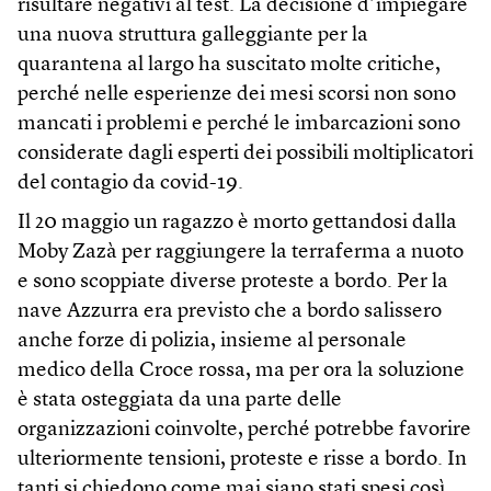
risultare negativi al test. La decisione d’impiegare
una nuova struttura galleggiante per la
quarantena al largo ha suscitato molte critiche,
perché nelle esperienze dei mesi scorsi non sono
mancati i problemi e perché le imbarcazioni sono
considerate dagli esperti dei possibili moltiplicatori
del contagio da covid-19.
Il 20 maggio un ragazzo è morto gettandosi dalla
Moby Zazà per raggiungere la terraferma a nuoto
e sono scoppiate diverse proteste a bordo. Per la
nave Azzurra era previsto che a bordo salissero
anche forze di polizia, insieme al personale
medico della Croce rossa, ma per ora la soluzione
è stata osteggiata da una parte delle
organizzazioni coinvolte, perché potrebbe favorire
ulteriormente tensioni, proteste e risse a bordo. In
tanti si chiedono come mai siano stati spesi così