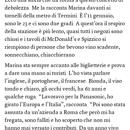
Ecco una storia che dà forma a questo concetto di
debolezza. Me la racconta Marina davanti ai
tornelli della metro di Termini. È l’11 gennaio,
sono le 23 e ci sono due gradi. A quest’ora il respiro
della stazione è più lento, quasi tutti i negozi sono
chiusi e i tavoli di McDonald’s e Spizzico si
riempiono di persone che bevono vino scadente,
sonnecchiano, chiacchierano.
Marina sta sempre accanto alle biglietterie e prova
a dare una mano ai turisti. L’ho vista parlare
l’inglese, il portoghese, il francese. Bionda, il viso
tondo e chiaro, gli occhi verdi, ha 61 anni e
qualche ruga. “Lavoravo per la Panasonic, ho
girato l’Europa e l’Italia”, racconta. “Poi sono stata
assunta da un’azienda a Roma che però mi ha
fregata, sono falliti e ho scoperto che non mi
hanno mai versato i contributi. Da un anno vivo