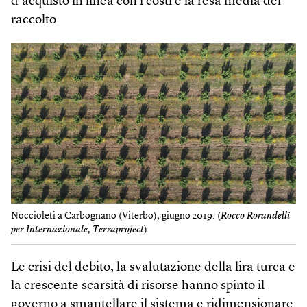
d’acquisto in linea con i costi e la resa media del
raccolto.
Noccioleti a Carbognano (Viterbo), giugno 2019. (
Rocco Rorandelli
per Internazionale, Terraproject
)
Le crisi del debito, la svalutazione della lira turca e
la crescente scarsità di risorse hanno spinto il
governo a smantellare il sistema e ridimensionare