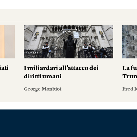
iati
I miliardari all’attacco dei
La fu
diritti umani
Tru
George Monbiot
Fred 