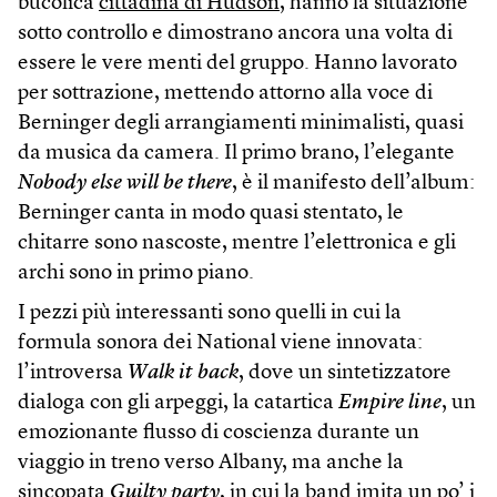
bucolica
cittadina di Hudson
, hanno la situazione
sotto controllo e dimostrano ancora una volta di
essere le vere menti del gruppo. Hanno lavorato
per sottrazione, mettendo attorno alla voce di
Berninger degli arrangiamenti minimalisti, quasi
da musica da camera. Il primo brano, l’elegante
Nobody else will be there
, è il manifesto dell’album:
Berninger canta in modo quasi stentato, le
chitarre sono nascoste, mentre l’elettronica e gli
archi sono in primo piano.
I pezzi più interessanti sono quelli in cui la
formula sonora dei National viene innovata:
l’introversa
Walk it back
, dove un sintetizzatore
dialoga con gli arpeggi, la catartica
Empire line
, un
emozionante flusso di coscienza durante un
viaggio in treno verso Albany, ma anche la
sincopata
Guilty party
, in cui la band imita un po’ i