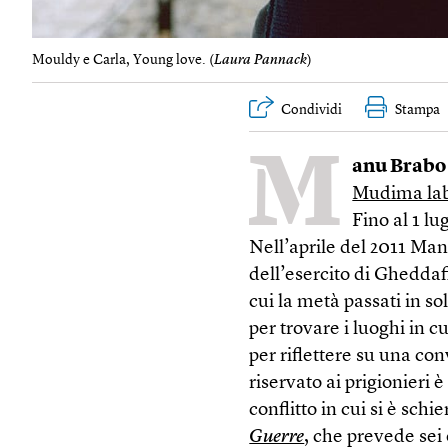
Mouldy e Carla, Young love. (
Laura Pannack
)
Condividi
Stampa
M
anu Brabo
Mudima lab
Fino al 1 lu
Nell’aprile del 2011 Man
dell’esercito di Gheddaf
cui la metà passati in so
per trovare i luoghi in c
per riflettere su una co
riservato ai prigionieri 
conflitto in cui si è schie
Guerre
, che prevede sei 