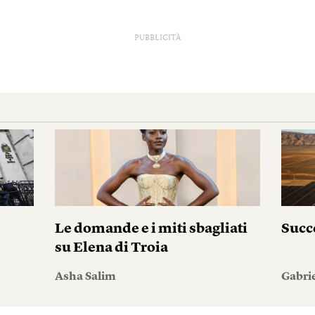
PUBBLICITÀ
i
Le domande e i miti sbagliati
Succ
su Elena di Troia
Asha Salim
Gabri