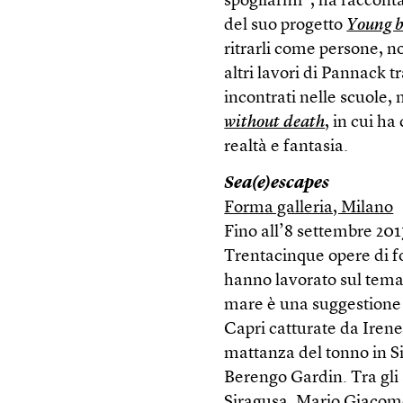
spogliarmi”, ha raccont
del suo progetto
Young b
ritrarli come persone, n
altri lavori di Pannack t
incontrati nelle scuole, n
without death
, in cui h
realtà e fantasia.
Sea(e)escapes
Forma galleria, Milano
Fino all’8 settembre 20
Trentacinque opere di fo
hanno lavorato sul tema d
mare è una suggestione d
Capri catturate da Irene
mattanza del tonno in Si
Berengo Gardin. Tra gli
Siragusa, Mario Giacome