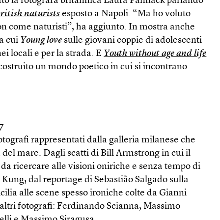
ato la fotografa britannica Laura Pannack parlando
ritish naturists
esposto a Napoli. “Ma ho voluto
on come naturisti”, ha aggiunto. In mostra anche
ra cui
Young love
sulle giovani coppie di adolescenti
ei locali e per la strada. E
Youth without age and life
a costruito un mondo poetico in cui si incontrano
17
tografi rappresentati dalla galleria milanese che
el mare. Dagli scatti di Bill Armstrong in cui il
a ricercare alle visioni oniriche e senza tempo di
 Kung; dal reportage di Sebastião Salgado sulla
cilia alle scene spesso ironiche colte da Gianni
 altri fotografi: Ferdinando Scianna, Massimo
lli e Massimo Siragusa.