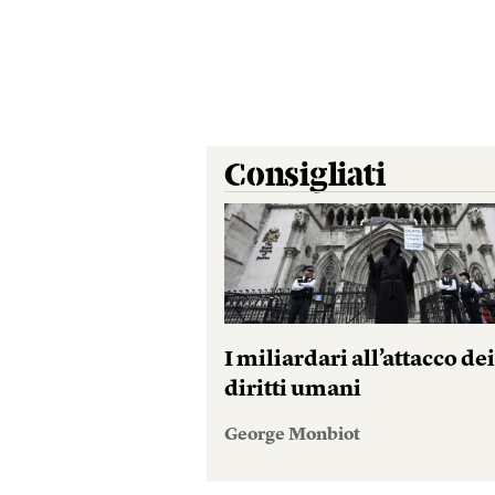
Consigliati
I miliardari all’attacco de
diritti umani
George Monbiot