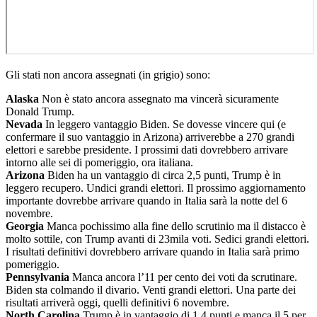
Gli stati non ancora assegnati (in grigio) sono:
Alaska
Non è stato ancora assegnato ma vincerà sicuramente
Donald Trump.
Nevada
In leggero vantaggio Biden. Se dovesse vincere qui (e
confermare il suo vantaggio in Arizona) arriverebbe a 270 grandi
elettori e sarebbe presidente. I prossimi dati dovrebbero arrivare
intorno alle sei di pomeriggio, ora italiana.
Arizona
Biden ha un vantaggio di circa 2,5 punti, Trump è in
leggero recupero. Undici grandi elettori. Il prossimo aggiornamento
importante dovrebbe arrivare quando in Italia sarà la notte del 6
novembre.
Georgia
Manca pochissimo alla fine dello scrutinio ma il distacco è
molto sottile, con Trump avanti di 23mila voti. Sedici grandi elettori.
I risultati definitivi dovrebbero arrivare quando in Italia sarà primo
pomeriggio.
Pennsylvania
Manca ancora l’11 per cento dei voti da scrutinare.
Biden sta colmando il divario. Venti grandi elettori. Una parte dei
risultati arriverà oggi, quelli definitivi 6 novembre.
North Carolina
Trump è in vantaggio di 1,4 punti e manca il 5 per