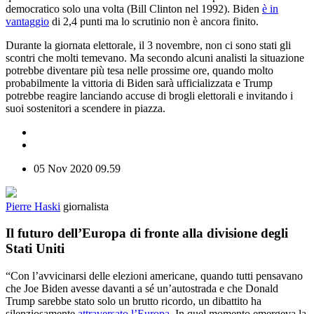
democratico solo una volta (Bill Clinton nel 1992). Biden
è in
vantaggio
di 2,4 punti ma lo scrutinio non è ancora finito.
Durante la giornata elettorale, il 3 novembre, non ci sono stati gli
scontri che molti temevano. Ma secondo alcuni analisti la situazione
potrebbe diventare più tesa nelle prossime ore, quando molto
probabilmente la vittoria di Biden sarà ufficializzata e Trump
potrebbe reagire lanciando accuse di brogli elettorali e invitando i
suoi sostenitori a scendere in piazza.
05 Nov 2020
09.59
Pierre Haski
giornalista
Il futuro dell’Europa di fronte alla divisione degli
Stati Uniti
“Con l’avvicinarsi delle elezioni americane, quando tutti pensavano
che Joe Biden avesse davanti a sé un’autostrada e che Donald
Trump sarebbe stato solo un brutto ricordo, un dibattito ha
silenziosamente
attraversato l’Europa
. In quel momento emergeva la