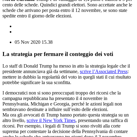
cento delle schede. Quindici grandi elettori. Sono accettate anche le
schede che arrivano per posta entro il 12 novembre, se sono state
spedite entro il giorno delle elezioni.
05 Nov 2020
15.38
La strategia per fermare il conteggio dei voti
Lo staff di Donald Trump ha messo in atto la strategia legale che il
presidente annunciava già da settimane,
scrive l’Associated Press
:
mettere in dubbio la regolarità del voto in quegli stati il cui risultato
potrebbe significare la sua sconfitta.
I democratici non si sono preoccupati troppo dei ricorsi che la
campagna repubblicana ha presentato il 4 novembre in
Pennsylvania, Michigan e Georgia, perché le azioni legali non
sembravano destinate a influire sull’esito delle elezioni.
Ma ora gli avvocati di Trump hanno portato questa strategia su un
altro livello,
scrive il New York Times
, presentando una raffica di
ricorsi. Per esempio, i legali di Trump si sono rivolti alla corte
suprema per contestare la decisione della Pennsylvania di contare
anche le schede che arriveranno tre giorni dopo il 3 novembre.