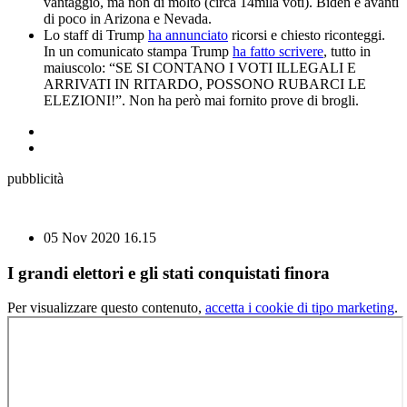
vantaggio, ma non di molto (circa 14mila voti). Biden è avanti
di poco in Arizona e Nevada.
Lo staff di Trump
ha annunciato
ricorsi e chiesto riconteggi.
In un comunicato stampa Trump
ha fatto scrivere
, tutto in
maiuscolo: “SE SI CONTANO I VOTI ILLEGALI E
ARRIVATI IN RITARDO, POSSONO RUBARCI LE
ELEZIONI!”. Non ha però mai fornito prove di brogli.
pubblicità
05 Nov 2020
16.15
I grandi elettori e gli stati conquistati finora
Per visualizzare questo contenuto,
accetta i cookie di tipo marketing
.