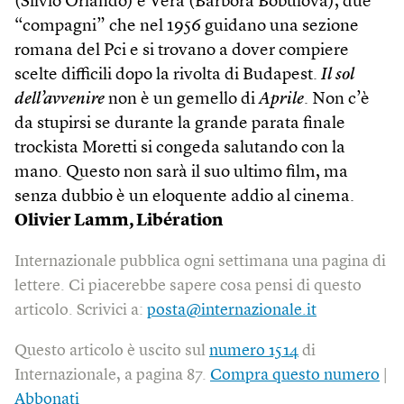
(Silvio Orlando) e Vera (Barbora Bobulova), due
“compagni” che nel 1956 guidano una sezione
romana del Pci e si trovano a dover compiere
scelte difficili dopo la rivolta di Budapest.
Il sol
dell’avvenire
non è un gemello di
Aprile
. Non c’è
da stupirsi se durante la grande parata finale
trockista Moretti si congeda salutando con la
mano. Questo non sarà il suo ultimo film, ma
senza dubbio è un eloquente addio al cinema.
Olivier Lamm, Libération
Internazionale pubblica ogni settimana una pagina di
lettere. Ci piacerebbe sapere cosa pensi di questo
articolo. Scrivici a:
posta@internazionale.it
Questo articolo è uscito sul
numero 1514
di
Internazionale, a pagina 87.
Compra questo numero
|
Abbonati