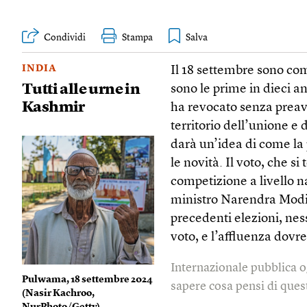
Condividi
Stampa
INDIA
Il 18 settembre sono com
Tutti alle urne in
sono le prime in dieci a
Kashmir
ha revocato senza preav
territorio dell’unione e 
darà un’idea di come l
le novità. Il voto, che si t
competizione a livello na
ministro Narendra Modi e
precedenti elezioni, nes
voto, e l’affluenza dovr
Internazionale pubblica o
Pulwama, 18 settembre 2024
sapere cosa pensi di quest
(
Nasir Kachroo,
NurPhoto/Getty
)