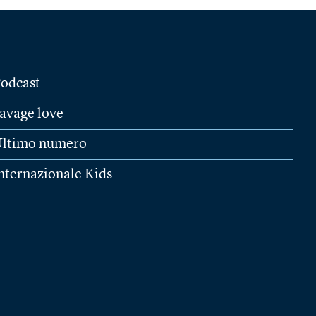
odcast
avage love
ltimo numero
nternazionale Kids