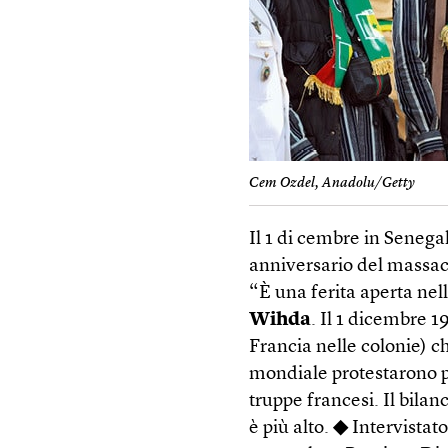
Cem Ozdel, Anadolu/Getty
Il 1 di cembre in Senega
anniversario del massacr
“È una ferita aperta nell
Wihda
. Il 1 dicembre 1
Francia nelle colonie) 
mondiale protestarono p
truppe francesi. Il bila
è più alto.
◆
Intervistat