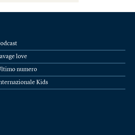
odcast
avage love
ltimo numero
nternazionale Kids