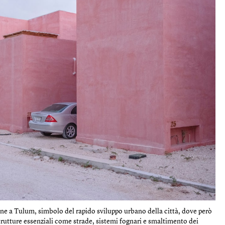
ne a Tulum, simbolo del rapido sviluppo urbano della città, dove però
trutture essenziali come strade, sistemi fognari e smaltimento dei