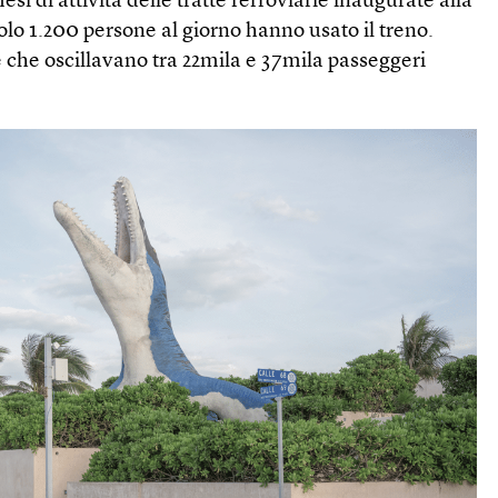
esi di attività delle tratte ferroviarie inaugurate alla
solo 1.200 persone al giorno hanno usato il treno.
e che oscillavano tra 22mila e 37mila passeggeri