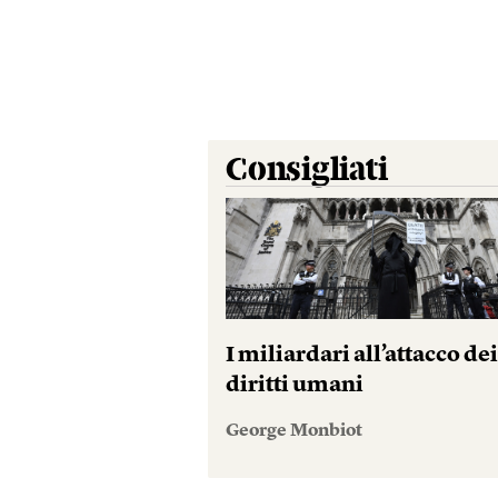
Consigliati
I miliardari all’attacco de
diritti umani
George Monbiot