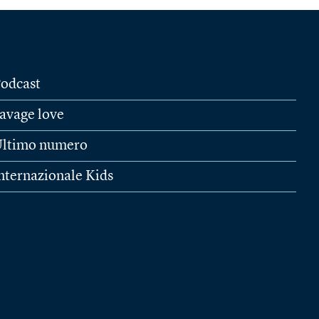
odcast
avage love
ltimo numero
nternazionale Kids