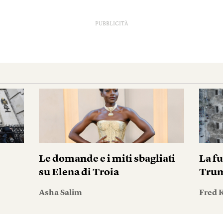
PUBBLICITÀ
i
Le domande e i miti sbagliati
La fu
su Elena di Troia
Tru
Asha Salim
Fred 