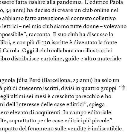
ssere fatta risalire alla pandemia. L’editrice Paola
o, 34 anni) ha deciso di creare un club online nel
abbiamo fatto attenzione al contesto collettivo.
e lettrici – nel mio club siamo tutte donne – volevano
possibile”, racconta. Il suo club ha discusso la
libri, e con più di 130 iscritte è diventato la fonte
 Carola. Oggi il club collabora con illustratrici
bro distribuisce cartoline, guide e altro materiale
spagnola Júlia Peró (Barcellona, 29 anni) ha solo un
 più di duecento iscritti, divisi in quattro gruppi. “È
gli ultimi sei mesi è cresciuto parecchio e ho
 dell’interesse delle case editrici”, spiega.
ro elevato di acquirenti. In campo editoriale
, soprattutto per le case editrici più piccole”.
mpatto del fenomeno sulle vendite è indiscutibile.