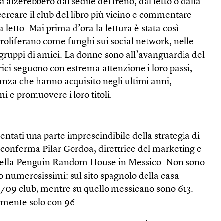
si alzerebbero dal sedile del treno, dal letto o dalla
cercare il club del libro più vicino e commentare
letto. Mai prima d’ora la lettura è stata così
 proliferano come funghi sui social network, nelle
ei gruppi di amici. La donne sono all’avanguardia del
ici seguono con estrema attenzione i loro passi,
anza che hanno acquisito negli ultimi anni,
i e promuovere i loro titoli.
ventati una parte imprescindibile della strategia di
 conferma Pilar Gordoa, direttrice del marketing e
e della Penguin Random House in Messico. Non sono
 numerosissimi: sul sito spagnolo della casa
 2.709 club, mentre su quello messicano sono 613.
amente solo con 96.