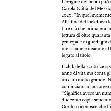
L’origine del boom può e
Carola (Città del Messic
2020. “In quel momento 
Alla fine del lockdown l
fare ciò che prima era im
lettura di oltre quaranta 
principale di guadagni di
messicane e insieme al li
legato al titolo.
Il club della scrittrice 
anno di vita ma conta già
un club molto grande. Ne
cominciato ad accorgermi
“Significa avere un nume
duecento copie sono molte
Gordoa riconosce che l’i