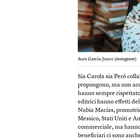
Aura García-Junco (
instagram
)
Sia Carola sia Peró colla
propongono, ma non accet
hanno sempre rispettato
editrici hanno effetti d
Nubia Macías, promotrice
Messico, Stati Uniti e A
commerciale, ma hanno u
beneficiari ci sono anche 