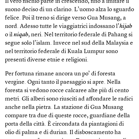
Il vero fischio parte in crescendo, fino a imitare il
suono deciso di un clarino. L’uomo alza lo sguardo
felice. Poi il treno si dirige verso Gua Musang, a
nord. Adesso tutte le viaggiatrici indossano l’
hijab
o il
niqab
, neri. Nel territorio federale di Pahang si
segue solo l’islam. Invece nel sud della Malaysia e
nel territorio federale di Kuala Lumpur sono
presenti diverse etnie e religioni.
Per fortuna rimane ancora un po’ di foresta
vergine. Ogni tanto il paesaggio si apre. Nella
foresta si vedono rocce calcaree alte più di cento
metri. Gli alberi sono riusciti ad affondare le radici
anche nella pietra. La stazione di Gua Musang
compare tra due di queste rocce, guardiane della
porta della città. È circondata da piantagioni di
olio di palma e di durian. Il disboscamento ha