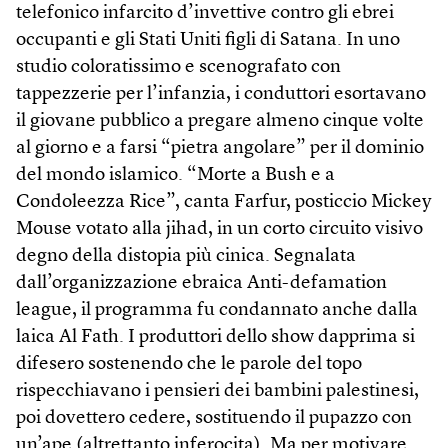
telefonico infarcito d’invettive contro gli ebrei
occupanti e gli Stati Uniti figli di Satana. In uno
studio coloratissimo e scenografato con
tappezzerie per l’infanzia, i conduttori esortavano
il giovane pubblico a pregare almeno cinque volte
al giorno e a farsi “pietra angolare” per il dominio
del mondo islamico. “Morte a Bush e a
Condoleezza Rice”, canta Farfur, posticcio Mickey
Mouse votato alla jihad, in un corto circuito visivo
degno della distopia più cinica. Segnalata
dall’organizzazione ebraica Anti-defamation
league, il programma fu condannato anche dalla
laica Al Fath. I produttori dello show dapprima si
difesero sostenendo che le parole del topo
rispecchiavano i pensieri dei bambini palestinesi,
poi dovettero cedere, sostituendo il pupazzo con
un’ape (altrettanto inferocita). Ma per motivare