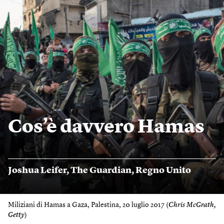
Cos’è davvero Hamas
Joshua Leifer
,
The Guardian
,
Regno Unito
Miliziani di Hamas a Gaza, Palestina, 20 luglio 2017 (
Chris McGrath,
Getty
)