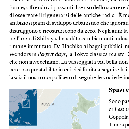
Anche se alcuni edifici sono stati demoliti, spesso
forme, offrendo ai passanti il senso dello scorrere d
di osservare il rigenerarsi delle antiche radici. È m
ambiziosi piani di sviluppo urbanistico che ignorano
distruggono e ricostruiscono da zero. Negli anni la 
nell’area di Shibuya, ha subìto cambiamenti indescr
rimane immutato. Da Hachiko ai bagni pubblici i
Wenders in
Perfect days
, la Tokyo classica resiste.
che non invecchiano. La passeggiata più bella non
percorso prestabilito in cui ci si limita a seguire le
lascia il nostro corpo libero di seguire le voci e le 
Spazi v
Sono pas
di
Lost i
Coppola 
Times pu