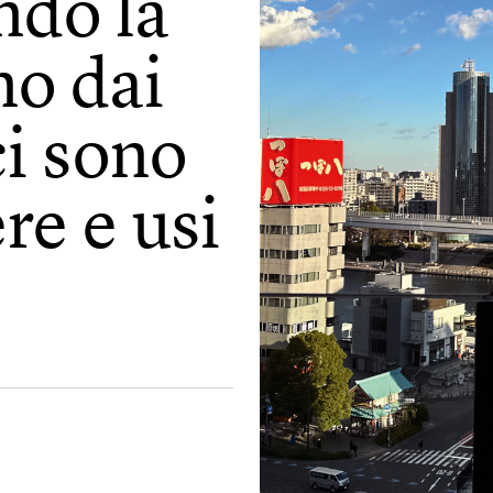
ndo la
no dai
ci sono
re e usi