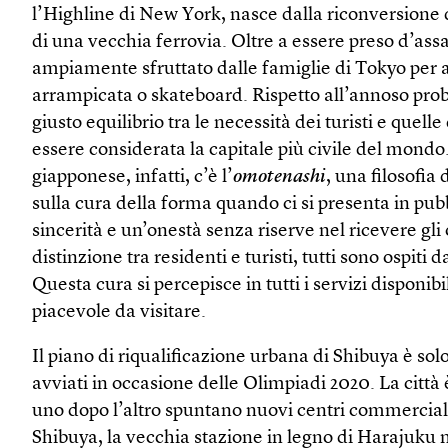
l’Highline di New York, nasce dalla riconversione d
di una vecchia ferrovia. Oltre a essere preso d’assal
ampiamente sfruttato dalle famiglie di Tokyo per a
arrampicata o skateboard. Rispetto all’annoso pro
giusto equilibrio tra le necessità dei turisti e quell
essere considerata la capitale più civile del mondo.
giapponese, infatti, c’è l’
omotenashi
, una filosofia 
sulla cura della forma quando ci si presenta in pu
sincerità e un’onestà senza riserve nel ricevere gli o
distinzione tra residenti e turisti, tutti sono ospiti 
Questa cura si percepisce in tutti i servizi disponibi
piacevole da visitare.
Il piano di riqualificazione urbana di Shibuya è solo
avviati in occasione delle Olimpiadi 2020. La città è
uno dopo l’altro spuntano nuovi centri commercial
Shibuya, la vecchia stazione in legno di Harajuku ne