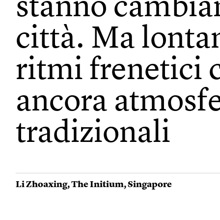
stanno cambia
città. Ma lonta
ritmi frenetici 
ancora atmosfe
tradizionali
Li Zhoaxing
,
The Initium
,
Singapore