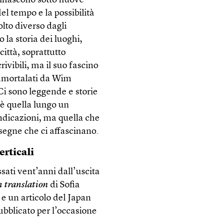
 rinascono sotto nuove
el tempo e la possibilità
olto diverso dagli
 la storia dei luoghi,
città, soprattutto
ivibili, ma il suo fascino
mmortalati da Wim
 Ci sono leggende e storie
 è quella lungo un
 indicazioni, ma quella che
insegne che ci affascinano.
erticali
sati vent’anni dall’uscita
n translation
di Sofia
e un articolo del Japan
bblicato per l’occasione