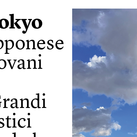
Tokyo
apponese
iovani
Grandi
tici