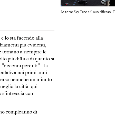
La torre Sky Tree e il suo riflesso.
e lo sta facendo alla
mbiamenti più evidenti,
he tornano a riempire le
lto più diffusi di quanto si
 “decenni perduti” – la
culativa nei primi anni
perso neanche un minuto.
eglio la città: qui
o s’intreccia con
imo compleanno di