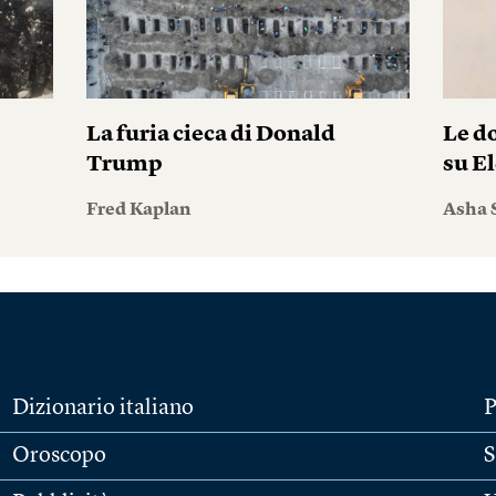
La furia cieca di Donald
Le do
Trump
su El
Fred Kaplan
Asha 
Dizionario italiano
P
Oroscopo
S