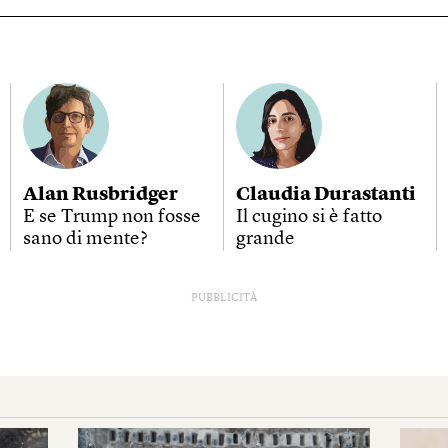
Alan Rusbridger
Claudia Durastanti
E se Trump non fosse
Il cugino si è fatto
sano di mente?
grande
PUBBLICITÀ