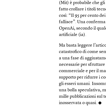
(Mit) è probabile che gli
fatto crollare i titoli te
così: “Il 95 per cento dei
fallisce”. Una conferma
OpenAi, secondo il quale 
artificiale (ia).
Ma basta leggere l’artic
catastrofico di come sem
a una fase di aggiusta
necessarie per sfruttare
commerciale e per il ma
supporto per ridurre i c
gli esseri umani. Insomm
una bolla speculativa, m
mille pubblicazioni sul 
inosservata o quasi. ◆