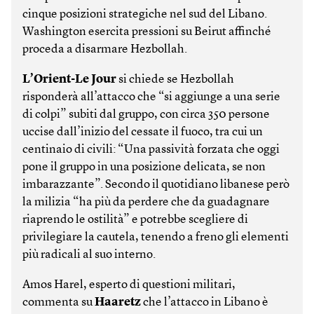
cinque posizioni strategiche nel sud del Libano.
Washington esercita pressioni su Beirut affinché
proceda a disarmare Hezbollah.
L’Orient-Le Jour
si chiede se Hezbollah
risponderà all’attacco che “si aggiunge a una serie
di colpi” subiti dal gruppo, con circa 350 persone
uccise dall’inizio del cessate il fuoco, tra cui un
centinaio di civili: “Una passività forzata che oggi
pone il gruppo in una posizione delicata, se non
imbarazzante”. Secondo il quotidiano libanese però
la milizia “ha più da perdere che da guadagnare
riaprendo le ostilità” e potrebbe scegliere di
privilegiare la cautela, tenendo a freno gli elementi
più radicali al suo interno.
Amos Harel, esperto di questioni militari,
commenta su
Haaretz
che l’attacco in Libano è