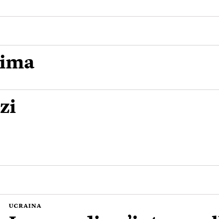
lima
zi
UCRAINA