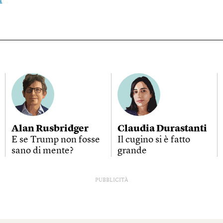
i
Alan Rusbridger
Claudia Durastanti
E se Trump non fosse
Il cugino si è fatto
sano di mente?
grande
PUBBLICITÀ