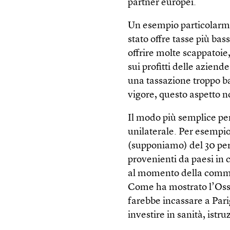
partner europei.
Un esempio particolarme
stato offre tasse più bas
offrire molte scappatoie
sui profitti delle aziende
una tassazione troppo ba
vigore, questo aspetto 
Il modo più semplice per
unilaterale. Per esempio
(supponiamo) del 30 per
provenienti da paesi in 
al momento della commerc
Come ha mostrato l’Osse
farebbe incassare a Parig
investire in sanità, istru