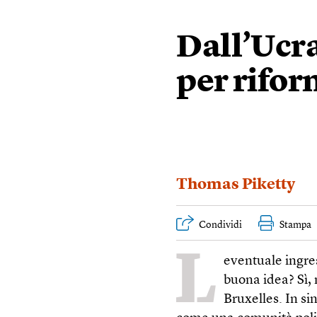
Dall’Ucr
per rifo
Thomas Piketty
Condividi
Stampa
L
eventuale ingre
buona idea? Sì, 
Bruxelles. In si