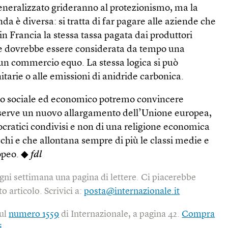
neralizzato grideranno al protezionismo, ma la
nda è diversa: si tratta di far pagare alle aziende che
in Francia la stessa tassa pagata dai produttori
he dovrebbe essere considerata da tempo una
n commercio equo. La stessa logica si può
itarie o alle emissioni di anidride carbonica.
no sociale ed economico potremo convincere
 serve un nuovo allargamento dell’Unione europea,
ocratici condivisi e non di una religione economica
cchi e che allontana sempre di più le classi medie e
ropeo. ◆
fdl
gni settimana una pagina di lettere. Ci piacerebbe
o articolo. Scrivici a:
posta@internazionale.it
sul
numero 1559
di Internazionale, a pagina 42.
Compra