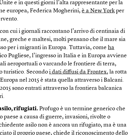
nite e in questi giorni l’alta rappresentante per la
ione europea, Federica Mogherini,
è a New York
per
ervento.
 con cui i giornali raccontano l’arrivo di centinaia di
iane, greche e maltesi, molti pensano che il mare sia
esso per i migranti in Europa. Tuttavia, come
ha
ico Pugliese, l’ingresso in Italia e in Europa avviene
ali aeroportuali o varcando le frontiere di terra,
to turistico. Secondo
i dati diffusi da Frontex
, la rotta
 Europa nel 2015 è stata quella attraverso i Balcani.
2015 sono entrati attraverso la frontiera balcanica
i.
silo, rifugiati.
Profugo è un termine generico che
io paese a causa di guerre, invasioni, rivolte o
richiedente asilo non è ancora un rifugiato, ma è una
iato il proprio paese, chiede il riconoscimento dello