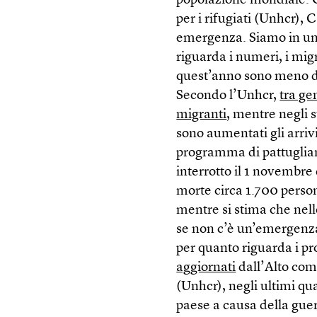
popolazione mondiale
per i rifugiati (Unhcr),
emergenza. Siamo in una 
riguarda i numeri, i migr
quest’anno sono meno di 
Secondo l’Unhcr,
tra ge
migranti
, mentre negli 
sono aumentati gli arriv
programma di pattuglia
interrotto il 1 novembre
morte circa 1.700 perso
mentre si stima che nel
se non c’è un’emergenza
per quanto riguarda i pr
aggiornati
dall’Alto comm
(Unhcr), negli ultimi qu
paese a causa della guer