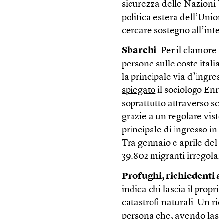
sicurezza delle Nazioni U
politica estera dell’Un
cercare sostegno all’int
Sbarchi
. Per il clamore
persone sulle coste ital
la principale via d’ingr
spiegato
il sociologo Enr
soprattutto attraverso sc
grazie a un regolare vis
principale di ingresso in
Tra gennaio e aprile del 
39.802 migranti irregolar
Profughi, richiedenti a
indica chi lascia il propr
catastrofi naturali. Un 
persona che, avendo lasc