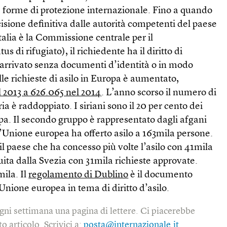
tre forme di protezione internazionale. Fino a quando
sione definitiva dalle autorità competenti del paese
 Italia è la Commissione centrale per il
s di rifugiato), il richiedente ha il diritto di
 arrivato senza documenti d’identità o in modo
lle richieste di asilo in Europa è aumentato,
l 2013 a 626.065 nel 2014
. L’anno scorso il numero di
ria è raddoppiato. I siriani sono il 20 per cento dei
opa. Il secondo gruppo è rappresentato dagli afgani
l’Unione europea ha offerto asilo a 163mila persone.
l paese che ha concesso più volte l’asilo con 41mila
uita dalla Svezia con 31mila richieste approvate.
mila. Il
regolamento di Dublino
è il documento
’Unione europea in tema di diritto d’asilo.
gni settimana una pagina di lettere. Ci piacerebbe
o articolo. Scrivici a:
posta@internazionale.it