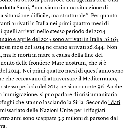
. Come
ha detto
la portavoce dell’agenzia dell’Onu
 Carlotta Sami, “non siamo in una situazione di
situazione difficile, ma strutturale”. Per quanto
anti arrivati in Italia nei primi quattro mesi di
quelli arrivati nello stesso periodo del 2014.
nnaio e aprile del 2015 sono arrivati in Italia 26.165
stessi mesi del 2014 ne erano arrivati 26.644. Non
i, ma le morti in mare a causa della fine del
mento delle frontiere
Mare nostrum
, che si è
 del 2014. Nei primi quattro mesi di quest’anno sono
ne che cercavano di attraversare il Mediterraneo,
lo stesso periodo del 2014 ne siano morte 96. Anche
 immigrazione, si può parlare di crisi umanitaria
ofughi che stanno lasciando la Siria. Secondo
i dati
issariato delle Nazioni Unite per i rifugiati
attro anni sono scappate 3,9 milioni di persone dal
ra.