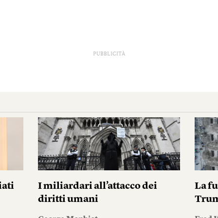
PUBBLICITÀ
iati
I miliardari all’attacco dei
La fu
diritti umani
Tru