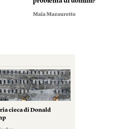
problema di uomini?
Maïa Mazaurette
ria cieca di Donald
mp