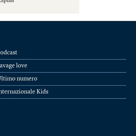
Kaplan
odcast
avage love
ltimo numero
nternazionale Kids