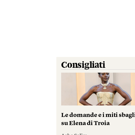
Consigliati
Le domande e i miti sbagl
su Elena di Troia