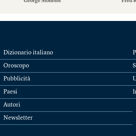
George Monbiot
Fred 
Dizionario italiano
P
Oroscopo
S
Pubblicità
U
Paesi
I
Autori
Newsletter