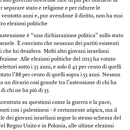
 suo governo dovrebbe fare di più per ottenere la
r separare stato e religione e per ridurre le
ventotto anni e, pur avendone il diritto, non ha mai
ro elezioni politiche.
astensione è “una dichiarazione politica” sullo stato
 Israele. È convinto che nessuno dei partiti esistenti
che lui desidera. Molti altri giovani israeliani
fezione. Alle elezioni politiche del 2013 ha votato
elettori sotto i 35 anni, e solo il 41 per cento di quelli
votato l’88 per cento di quelli sopra i 55 anni. Nessun
a un divario così grande tra l’astensione di chi ha
di chi ne ha più di 55.
incentrata su questioni come la guerra e la pace,
pporti con i palestinesi – è certamente atipica, ma il
e dei giovani israeliani segue lo stesso schema del
el Regno Unito e in Polonia, alle ultime elezioni