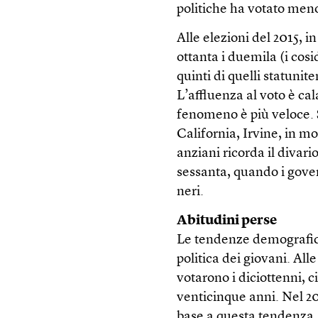
politiche ha votato meno
Alle elezioni del 2015, in
ottanta i duemila (i cosi
quinti di quelli statunite
L’affluenza al voto è cal
fenomeno è più veloce. 
California, Irvine, in mol
anziani ricorda il divari
sessanta, quando i gover
neri.
Abitudini perse
Le tendenze demografic
politica dei giovani. Alle
votarono i diciottenni, 
venticinque anni. Nel 201
base a questa tendenza, 