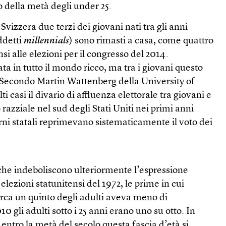
 della metà degli under 25.
 Svizzera due terzi dei giovani nati tra gli anni
ddetti
millennials
) sono rimasti a casa, come quattro
nsi alle elezioni per il congresso del 2014.
ata in tutto il mondo ricco, ma tra i giovani questo
Secondo Martin Wattenberg della University of
ti casi il divario di affluenza elettorale tra giovani e
o razziale nel sud degli Stati Uniti nei primi anni
ni statali reprimevano sistematicamente il voto dei
he indeboliscono ulteriormente l’espressione
 elezioni statunitensi del 1972, le prime in cui
circa un quinto degli adulti aveva meno di
0 gli adulti sotto i 25 anni erano uno su otto. In
entro la metà del secolo questa fascia d’età si