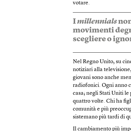
votare.
I
millennials
non
movimenti degn
scegliere o igno
Nel Regno Unito, su cinq
notiziari alla televisione
giovani sono anche meno i
radiofonici. Ogni anno c
casa; negli Stati Uniti l
quattro volte. Chi ha fig
comunità e più preoccup
sistemano più tardi di qu
Il cambiamento più impor