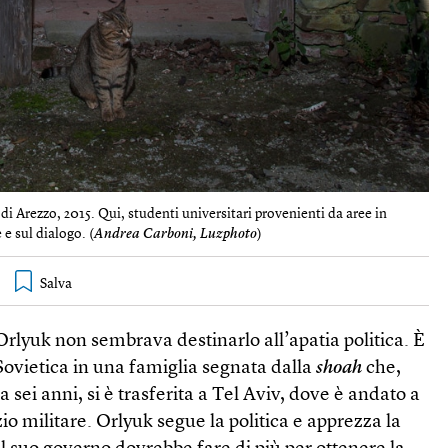
di Arezzo, 2015. Qui, studenti universitari provenienti da aree in
 e sul dialogo. (
Andrea Carboni, Luzphoto
)
 Orlyuk non sembrava destinarlo all’apatia politica. È
Sovietica in una famiglia segnata dalla
shoah
che,
 sei anni, si è trasferita a Tel Aviv, dove è andato a
izio militare. Orlyuk segue la politica e apprezza la