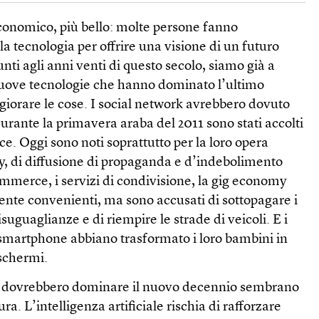
economico, più bello: molte persone fanno
a tecnologia per offrire una visione di un futuro
nti agli anni venti di questo secolo, siamo già a
nuove tecnologie che hanno dominato l’ultimo
orare le cose. I social network avrebbero dovuto
urante la primavera araba del 2011 sono stati accolti
ce. Oggi sono noti soprattutto per la loro opera
y, di diffusione di propaganda e d’indebolimento
mmerce, i servizi di condivisione, la gig economy
te convenienti, ma sono accusati di sottopagare i
isuguaglianze e di riempire le strade di veicoli. E i
 smartphone abbiano trasformato i loro bambini in
schermi.
e dovrebbero dominare il nuovo decennio sembrano
a. L’intelligenza artificiale rischia di rafforzare