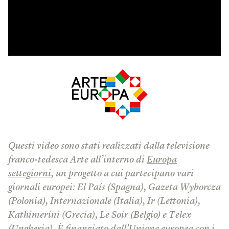
Questi video sono stati realizzati dalla televisione
franco-tedesca Arte all’interno di
Europa
settegiorni
, un progetto a cui partecipano vari
giornali europei: El País (Spagna), Gazeta Wyborcza
(Polonia), Internazionale (Italia), Ir (Lettonia),
Kathimerini (Grecia), Le Soir (Belgio) e Telex