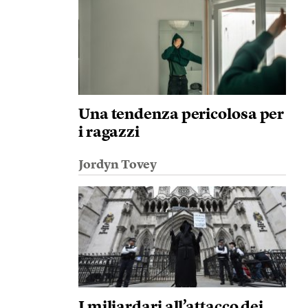
Una tendenza pericolosa per
i ragazzi
Jordyn Tovey
I miliardari all’attacco dei