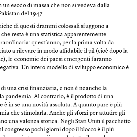
, in un esodo di massa che non si vedeva dalla
Pakistan del 1947.
che di questi drammi colossali sfuggono a
o che resta è una statistica apparentemente
raordinaria: quest’anno, per la prima volta da
o a rilevare in modo affidabile il pil (cioè dopo la
e), le economie dei paesi emergenti faranno
 negativa. Un intero modello di sviluppo economico è
to di una crisi finanziaria, e non è neanche la
a pandemia. Al contrario, è il prodotto di una
he è in sé una novità assoluta. A quanto pare è più
ia che stimolarla. Anche gli sforzi per attutire gli
anno una valenza storica. Negli Stati Uniti il pacchetto
 congresso pochi giorni dopo il blocco è il più