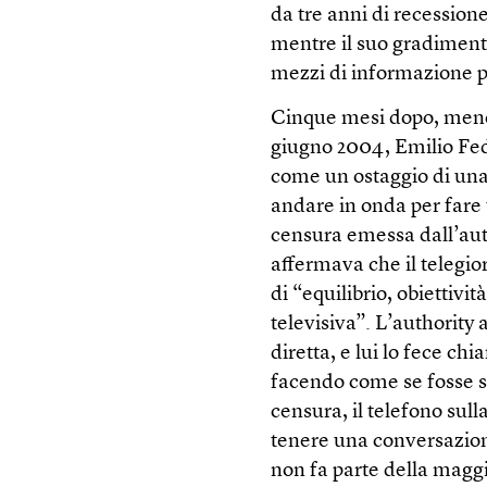
da tre anni di recessio
mentre il suo gradimento 
mezzi di informazione pa
Cinque mesi dopo, meno 
giugno 2004, Emilio Fede
come un ostaggio di una 
andare in onda per fare 
censura emessa dall’auth
affermava che il telegi
di “equilibrio, obiettiv
televisiva”. L’authority
diretta, e lui lo fece ch
facendo come se fosse st
censura, il telefono sull
tenere una conversazione 
non fa parte della magg