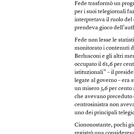
Fede trasformò un pro
per i suoi telegiornali fa
interpretava il ruolo del
prendeva gioco dell’aut
Fede non lesse le statist
monitorato i contenuti d
Berlusconi e gli altri m
occupato il 61,6 per cent
istituzionali” – il presi
legate al governo – era s
un misero 3,6 per cento a
che avevano preceduto de
centrosinistra non aveva
uno dei principali telegi
Ciononostante, pochi gio
registrò una considerevo