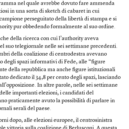
gramma nel quale avrebbe dovuto fare ammenda
ziosi in una sorta di sketch di cabaret in cui
 campione perseguitato della libertà di stampa e si
hority pur obbedendo formalmente al suo ordine.
iche della ricerca con cui l’authority aveva
el suo telegiornale nelle sei settimane precedenti.
embri della coalizione di centrodestra avevano
o degli spazi informativi di Fede, alle “figure
dente della repubblica ma anche figure istituzionali
tato dedicato il 34,8 per cento degli spazi, lasciando
ll’opposizione. In altre parole, nelle sei settimane
lle importanti elezioni, i candidati del
no praticamente avuto la possibilità di parlare in
ornali serali del paese.
rni dopo, alle elezioni europee, il centrosinistra
le vittoria sulla coalizione di Berlusconi. A questa