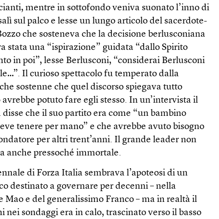
scianti, mentre in sottofondo veniva suonato l’inno di
salì sul palco e lesse un lungo articolo del sacerdote-
Bozzo che sosteneva che la decisione berlusconiana
ra stata una “ispirazione” guidata “dallo Spirito
o in poi”, lesse Berlusconi, “considerai Berlusconi
e…”. Il curioso spettacolo fu temperato dalla
 che sostenne che quel discorso spiegava tutto
vrebbe potuto fare egli stesso. In un’intervista il
ia disse che il suo partito era come “un bambino
deve tenere per mano” e che avrebbe avuto bisogno
ondatore per altri trent’anni. Il grande leader non
 ma anche pressoché immortale.
nnale di Forza Italia sembrava l’apoteosi di un
co destinato a governare per decenni – nella
e Mao e del generalissimo Franco – ma in realtà il
 nei sondaggi era in calo, trascinato verso il basso