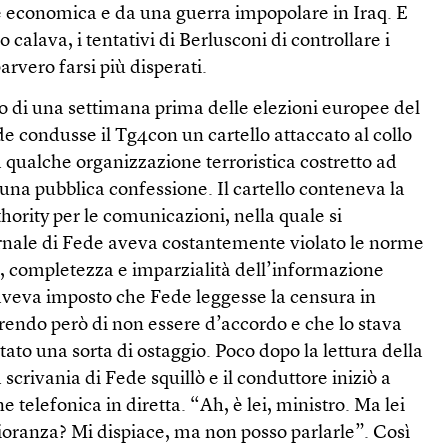
ne economica e da una guerra impopolare in Iraq. E
calava, i tentativi di Berlusconi di controllare i
rvero farsi più disperati.
di una settimana prima delle elezioni europee del
 condusse il Tg4con un cartello attaccato al collo
qualche organizzazione terroristica costretto ad
una pubblica confessione. Il cartello conteneva la
ority per le comunicazioni, nella quale si
ornale di Fede aveva costantemente violato le norme
ità, completezza e imparzialità dell’informazione
 aveva imposto che Fede leggesse la censura in
iarendo però di non essere d’accordo e che lo stava
ato una sorta di ostaggio. Poco dopo la lettura della
a scrivania di Fede squillò e il conduttore iniziò a
telefonica in diretta. “Ah, è lei, ministro. Ma lei
ioranza? Mi dispiace, ma non posso parlarle”. Così