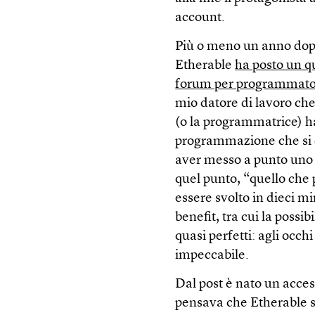
account.
Più o meno un anno dop
Etherable
ha posto un q
forum per programmato
mio datore di lavoro ch
(o la programmatrice) ha
programmazione che si e
aver messo a punto uno s
quel punto, “quello che
essere svolto in dieci m
benefit, tra cui la possi
quasi perfetti: agli occhi
impeccabile.
Dal post è nato un acces
pensava che Etherable s