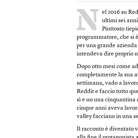
N
el 2016 su Re
ultimi sei ann
Piuttosto tiep
programmatore, che si è
per una grande azienda 
intendeva dire proprio n
Dopo otto mesi come add
completamente la sua at
settimana, vado a lavor
Reddit e faccio tutto que
sì e no una cinquantina d
cinque anni aveva lavor
valley facciano in una s
Il racconto è diventato 
alla fine il protagonista