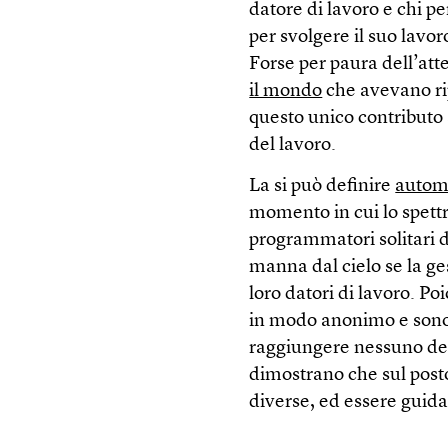
datore di lavoro e chi p
per svolgere il suo lavo
Forse per paura dell’at
il mondo
che avevano rip
questo unico contributo 
del lavoro.
La si può definire
automa
momento in cui lo spettr
programmatori solitari 
manna dal cielo se la ge
loro datori di lavoro. P
in modo anonimo e sono s
raggiungere nessuno dei
dimostrano che sul post
diverse, ed essere guida