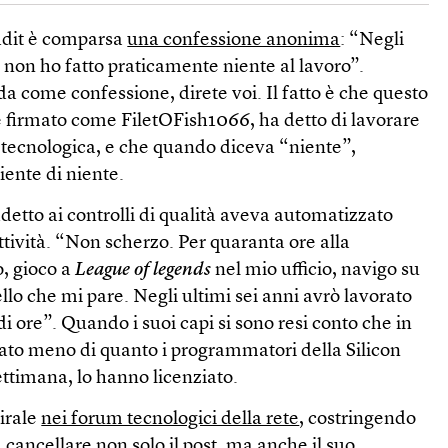
ddit è comparsa
una confessione anonima
: “Negli
i non ho fatto praticamente niente al lavoro”.
ida come confessione, direte voi. Il fatto è che questo
 firmato come FiletOFish1066, ha detto di lavorare
tecnologica, e che quando diceva “niente”,
iente di niente.
etto ai controlli di qualità aveva automatizzato
tività. “Non scherzo. Per quaranta ore alla
o, gioco a
League of legends
nel mio ufficio, navigo su
llo che mi pare. Negli ultimi sei anni avrò lavorato
i ore”. Quando i suoi capi si sono resi conto che in
ato meno di quanto i programmatori della Silicon
ettimana, lo hanno licenziato.
virale
nei forum tecnologici della rete
, costringendo
 a cancellare non solo il post, ma anche il suo