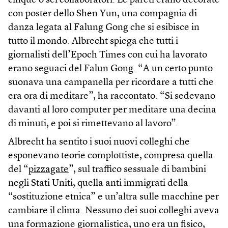
cinque o sei collaboratori. Le pareti erano decorate
con poster dello Shen Yun, una compagnia di
danza legata al Falung Gong che si esibisce in
tutto il mondo. Albrecht spiega che tutti i
giornalisti dell’Epoch Times con cui ha lavorato
erano seguaci del Falun Gong. “A un certo punto
suonava una campanella per ricordare a tutti che
era ora di meditare”, ha raccontato. “Si sedevano
davanti al loro computer per meditare una decina
di minuti, e poi si rimettevano al lavoro”.
Albrecht ha sentito i suoi nuovi colleghi che
esponevano teorie complottiste, compresa quella
del “
pizzagate
”, sul traffico sessuale di bambini
negli Stati Uniti, quella anti immigrati della
“sostituzione etnica” e un’altra sulle macchine per
cambiare il clima. Nessuno dei suoi colleghi aveva
una formazione giornalistica, uno era un fisico,