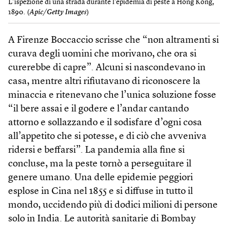
L’ispezione di una strada durante l’epidemia di peste a Hong Kong,
1890. (
Apic/Getty Images
)
A Firenze Boccaccio scrisse che “non altramenti si
curava degli uomini che morivano, che ora si
curerebbe di capre”. Alcuni si nascondevano in
casa, mentre altri rifiutavano di riconoscere la
minaccia e ritenevano che l’unica soluzione fosse
“il bere assai e il godere e l’andar cantando
attorno e sollazzando e il sodisfare d’ogni cosa
all’appetito che si potesse, e di ciò che avveniva
ridersi e beffarsi”. La pandemia alla fine si
concluse, ma la peste tornò a perseguitare il
genere umano. Una delle epidemie peggiori
esplose in Cina nel 1855 e si diffuse in tutto il
mondo, uccidendo più di dodici milioni di persone
solo in India. Le autorità sanitarie di Bombay