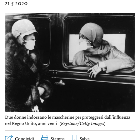
21.5.2020
Due donne indossano le mascherine per proteggersi dall’influenza
nel Regno Unito, anni venti. (
Keystone/Getty Images
)
Condividi
Stampa