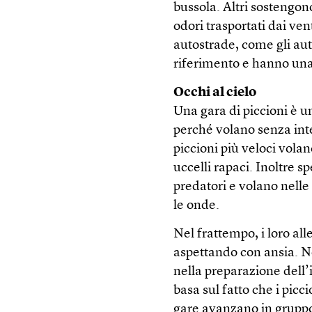
bussola. Altri sostengono 
odori trasportati dai vent
autostrade, come gli aut
riferimento e hanno una
Occhi al cielo
Una gara di piccioni è 
perché volano senza inte
piccioni più veloci volan
uccelli rapaci. Inoltre s
predatori e volano nelle f
le onde.
Nel frattempo, i loro all
aspettando con ansia. No
nella preparazione dell
basa sul fatto che i picci
gare avanzano in gruppo