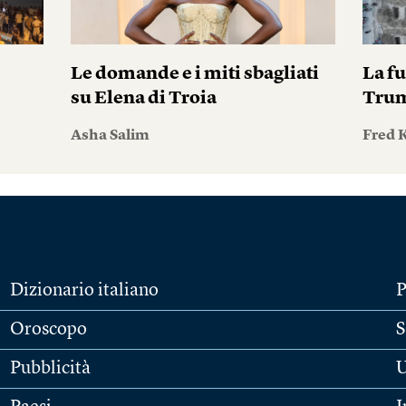
Le domande e i miti sbagliati
La fu
su Elena di Troia
Tru
Asha Salim
Fred 
Dizionario italiano
P
Oroscopo
S
Pubblicità
U