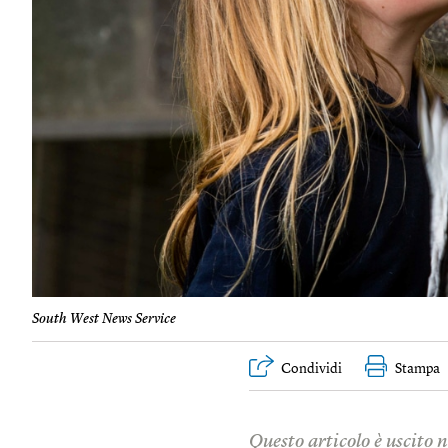
South West News Service
Condividi
Stampa
Questo articolo è uscito