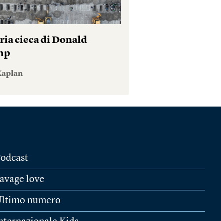
ria cieca di Donald
mp
Kaplan
odcast
avage love
ltimo numero