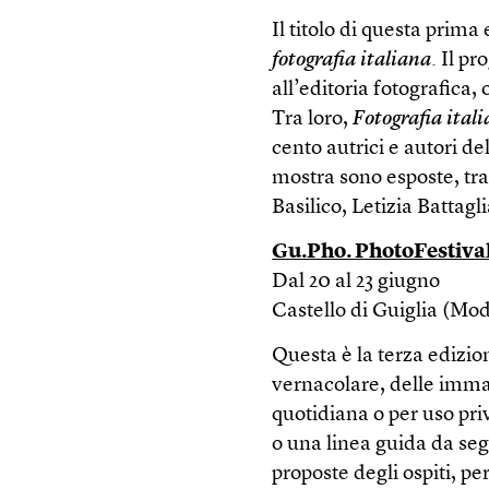
Il titolo di questa prima
fotografia italiana
. Il p
all’editoria fotografica,
Tra loro,
Fotografia ital
cento autrici e autori d
mostra sono esposte, tra 
Basilico, Letizia Battagl
Gu.Pho. PhotoFestival
Dal 20 al 23 giugno
Castello di Guiglia (Mo
Questa è la terza edizion
vernacolare, delle immag
quotidiana o per uso p
o una linea guida da segu
proposte degli ospiti, pe