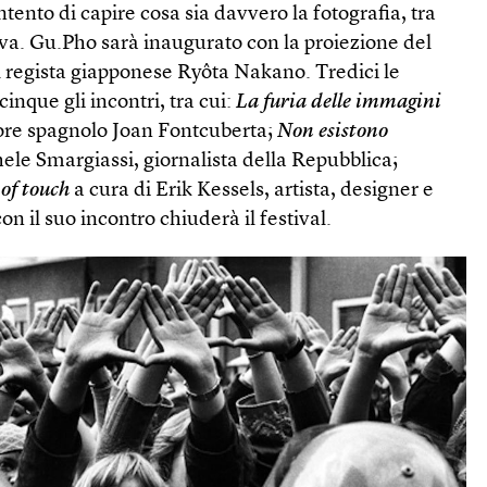
intento di capire cosa sia davvero la fotografia, tra
va. Gu.Pho sarà inaugurato con la proiezione del
l regista giapponese Ryôta Nakano. Tredici le
nque gli incontri, tra cui:
La furia delle immagini
tore spagnolo Joan Fontcuberta;
Non esistono
ele Smargiassi, giornalista della Repubblica;
of touch
a cura di Erik Kessels, artista, designer e
n il suo incontro chiuderà il festival.