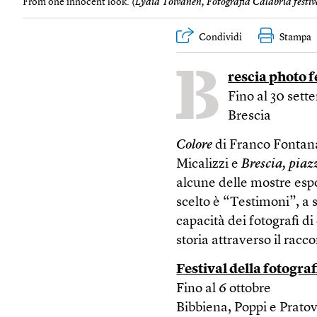
From one innocent look. (
Lydia Toivanen, Fotografia Calabria festiv
Condividi
Stampa
B
rescia photo f
Fino al 30 set
Brescia
Colore
di Franco Fontan
Micalizzi e
Brescia, piaz
alcune delle mostre espo
scelto è “Testimoni”, a 
capacità dei fotografi d
storia attraverso il rac
Festival della fotograf
Fino al 6 ottobre
Bibbiena, Poppi e Prato