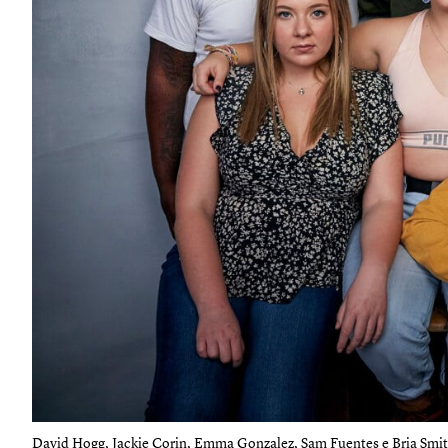
David Hogg, Jackie Corin, Emma Gonzalez, Sam Fuentes e Bria Smith 