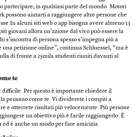
no partecipare, in qualsiasi parte del mondo. Motori
ork possono aiutarti a raggiungere altre persone che
esse.In alcuni siti web o app bisogna avere almeno 13
i più giovani allora un’azione dal vivo può essere la
 chi s’incontra di persona spesso s’impegna più a
e una petizione online”, continua Schluessel, “ma è
ulla di fronte a 25mila studenti riuniti davanti al
come te
 è difficile. Per questo è importante chiedere il
la pensano come te. Vi dividerete i compiti a
re e otterrete risultati più velocemente. Più persone
giungere un obiettivo più è facile raggiungerlo. È
ra ed è anche un modo per fare amicizia.