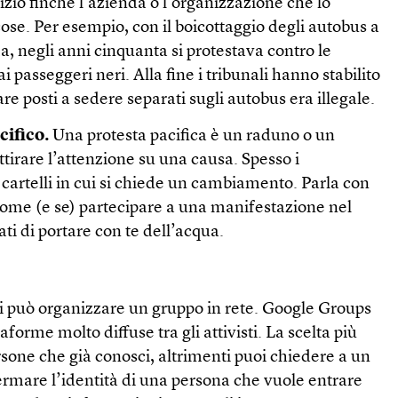
izio finché l’azienda o l’organizzazione che lo
ose. Per esempio, con il boicottaggio degli autobus a
 negli anni cinquanta si protestava contro le
i passeggeri neri. Alla fine i tribunali hanno stabilito
are posti a sedere separati sugli autobus era illegale.
cifico.
Una protesta pacifica è un raduno o un
ttirare l’attenzione su una causa. Spesso i
 cartelli in cui si chiede un cambiamento. Parla con
come (e se) partecipare a una manifestazione nel
rati di portare con te dell’acqua.
ni può organizzare un gruppo in rete. Google Groups
forme molto diffuse tra gli attivisti. La scelta più
ersone che già conosci, altrimenti puoi chiedere a un
fermare l’identità di una persona che vuole entrare