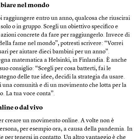
mbiare nel mondo
uoi raggiungere entro un anno, qualcosa che riuscirai
olo o in gruppo. Scegli un obiettivo specifico e
le azioni concrete da fare per raggiungerlo. Invece di
 della fame nel mondo”, potresti scrivere: “Vorrei
ssari per aiutare dieci bambini per un anno”.
gna matematica a Helsinki, in Finlandia. È anche
 suo consiglio: “Scegli per cosa batterti, fai le
tegno delle tue idee, decidi la strategia da usare.
di una comunità e di un movimento che lotta per la
do. La tua voce conta”.
line o dal vivo
er creare un movimento online. A volte non è
 persona, per esempio ora, a causa della pandemia. In
ile per tenersi in contatto. Un altro vantaggio è che