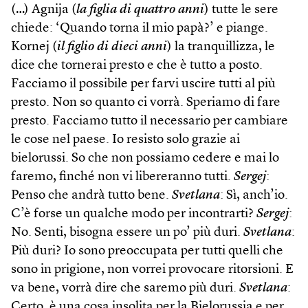
(…) Agnija (
la figlia di quattro anni
) tutte le sere
chiede: ‘Quando torna il mio papà?’ e piange.
Kornej (
il figlio di dieci anni
) la tranquillizza, le
dice che tornerai presto e che è tutto a posto.
Facciamo il possibile per farvi uscire tutti al più
presto. Non so quanto ci vorrà. Speriamo di fare
presto. Facciamo tutto il necessario per cambiare
le cose nel paese. Io resisto solo grazie ai
bielorussi. So che non possiamo cedere e mai lo
faremo, finché non vi libereranno tutti.
Sergej
:
Penso che andrà tutto bene.
Svetlana
: Sì, anch’io.
C’è forse un qualche modo per incontrarti?
Sergej
:
No. Senti, bisogna essere un po’ più duri.
Svetlana
:
Più duri? Io sono preoccupata per tutti quelli che
sono in prigione, non vorrei provocare ritorsioni. E
va bene, vorrà dire che saremo più duri.
Svetlana
:
Certo, è una cosa insolita per la Bielorussia e per