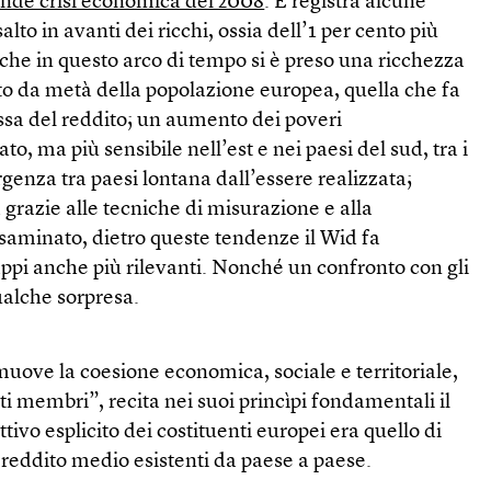
ande crisi economica del 2008
. E registra alcune
alto in avanti dei ricchi, ossia dell’1 per cento più
 che in questo arco di tempo si è preso una ricchezza
o da metà della popolazione europea, quella che fa
assa del reddito; un aumento dei poveri
, ma più sensibile nell’est e nei paesi del sud, tra i
rgenza tra paesi lontana dall’essere realizzata;
 grazie alle tecniche di misurazione e alla
saminato, dietro queste tendenze il Wid fa
ppi anche più rilevanti. Nonché un confronto con gli
qualche sorpresa.
ove la coesione economica, sociale e territoriale,
tati membri”, recita nei suoi princìpi fondamentali il
ttivo esplicito dei costituenti europei era quello di
l reddito medio esistenti da paese a paese.