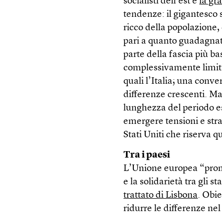
socialisti dell’est e
la gr
tendenze: il gigantesco s
ricco della popolazione,
pari a quanto guadagnat
parte della fascia più b
complessivamente limitato
quali l’Italia; una conve
differenze crescenti. Ma
lunghezza del periodo e
emergere tensioni e stra
Stati Uniti che riserva 
Tra i paesi
L’Unione europea “promu
e la solidarietà tra gli s
trattato di Lisbona
. Obie
ridurre le differenze ne