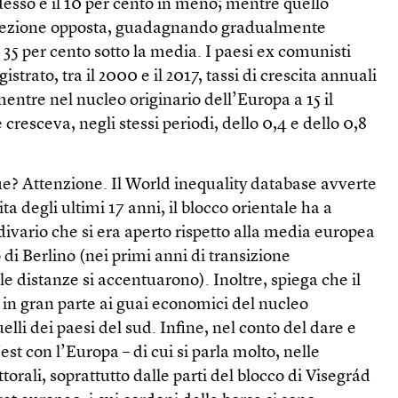
desso è il 10 per cento in meno; mentre quello
irezione opposta, guadagnando gradualmente
35 per cento sotto la media. I paesi ex comunisti
strato, tra il 2000 e il 2017, tassi di crescita annuali
mentre nel nucleo originario dell’Europa a 15 il
cresceva, negli stessi periodi, dello 0,4 e dello 0,8
ue? Attenzione. Il World inequality database avverte
ta degli ultimi 17 anni, il blocco orientale ha a
ivario che si era aperto rispetto alla media europea
di Berlino (nei primi anni di transizione
le distanze si accentuarono). Inoltre, spiega che il
in gran parte ai guai economici del nucleo
uelli dei paesi del sud. Infine, nel conto del dare e
’est con l’Europa – di cui si parla molto, nelle
orali, soprattutto dalle parti del blocco di Visegrád