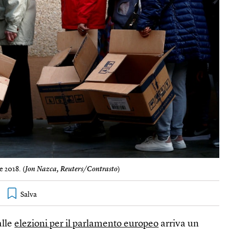
e 2018. (
Jon Nazca, Reuters/Contrasto
)
alle
elezioni per il parlamento europeo
arriva un