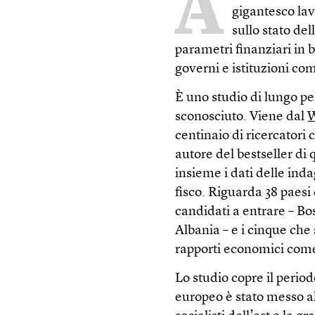
A
gigantesco lav
sullo stato del
parametri finanziari in ba
governi e istituzioni co
È uno studio di lungo per
sconosciuto. Viene dal
W
centinaio di ricercatori
autore del bestseller di
insieme i dati delle ind
fisco. Riguarda 38 paesi
candidati a entrare – B
Albania – e i cinque che
rapporti economici come
Lo studio copre il period
europeo è stato messo al