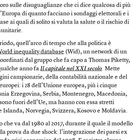
oro sulle disuguaglianze che ci dice qualcosa di più
l’Europa di quanto facciano i sondaggi elettorali e i
se ai quali di solito si valuta la salute o il rischio di
munitarie.
iodo, quell’arco di tempo che alla politica è
orld inequality database
(Wid), un network di un
 coordinati dal gruppo che fa capo a Thomas Piketty,
 qualche anno fa
Il capitale nel XXI secolo
. Mette
agini campionarie, della contabilità nazionale e del
 europei: i 28 dell’Unione europea, più i cinque
osnia Erzegovina, Serbia, Montenegro, Macedonia,
 sono fuori dell’Ue, ma hanno con essa stretti
 Islanda, Norvegia, Svizzera, Kosovo e Moldavia.
o che va dal 1980 al 2017, durante il quale il modello
la prova da due shock: l’integrazione dei paesi ex