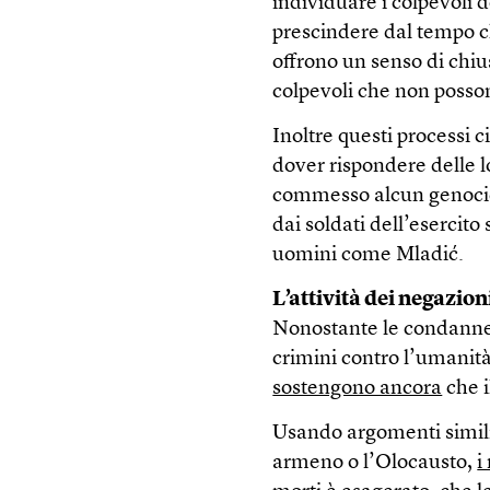
individuare i colpevoli 
prescindere dal tempo c
offrono un senso di chiu
colpevoli che non possono
Inoltre questi processi c
dover rispondere delle lo
commesso alcun genocidi
dai soldati dell’esercito
uomini come Mladić.
L’attività dei negazion
Nonostante le condanne
crimini contro l’umanit
sostengono ancora
che i
Usando argomenti simili
armeno o l’Olocausto,
i