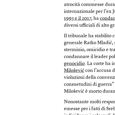
atrocità commesse durant
internazionale per l’ex 
1993 e il 2017
, ha
condann
diversi ufficiali di alto g
Il tribunale ha stabilito
generale Ratko Mladić, 
sterminio, omicidio e tr
condannare il leader pol
genocidio
. La corte ha 
Miloŝević
con l’accusa d
violazioni della convenzi
consuetudini di guerra” p
Miloŝević è morto durant
Nonostante molti respons
emesse per i fatti di Sr