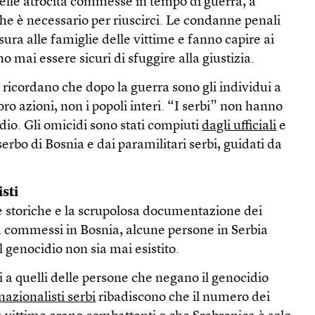
delle atrocità commesse in tempo di guerra, a
he è necessario per riuscirci. Le condanne penali
sura alle famiglie delle vittime e fanno capire ai
 mai essere sicuri di sfuggire alla giustizia.
i ricordano che dopo la guerra sono gli individui a
ro azioni, non i popoli interi. “I serbi” non hanno
o. Gli omicidi sono stati compiuti
dagli ufficiali
e
 serbo di Bosnia e dai paramilitari serbi, guidati da
isti
 storiche e la scrupolosa documentazione dei
à commessi in Bosnia, alcune persone in Serbia
l genocidio non sia mai esistito.
 a quelli delle persone che negano il genocidio
 nazionalisti serbi
ribadiscono che il numero dei