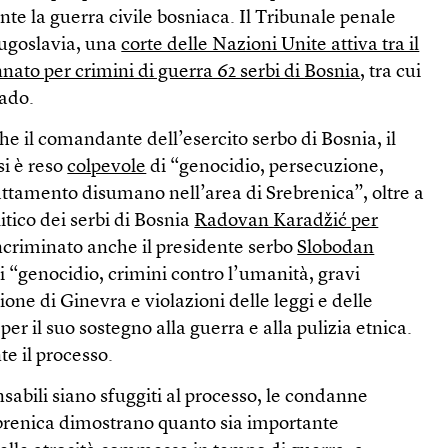
e la guerra civile bosniaca. Il Tribunale penale
Jugoslavia, una
corte delle Nazioni Unite attiva tra il
ato per crimini di guerra 62 serbi di Bosnia
, tra cui
rado.
 che il comandante dell’esercito serbo di Bosnia, il
si è reso
colpevole
di “genocidio, persecuzione,
attamento disumano nell’area di Srebrenica”, oltre a
itico dei serbi di Bosnia
Radovan Karadžić per
incriminato anche il presidente serbo
Slobodan
i “genocidio, crimini contro l’umanità, gravi
one di Ginevra e violazioni delle leggi e delle
er il suo sostegno alla guerra e alla pulizia etnica.
e il processo.
abili siano sfuggiti al processo, le condanne
ebrenica dimostrano quanto sia importante