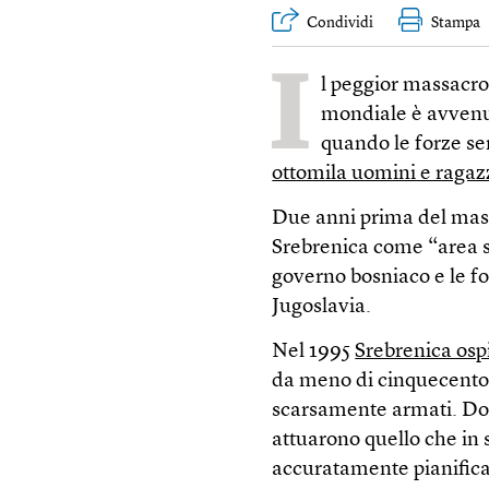
Condividi
Stampa
I
l peggior massacro
mondiale è avvenuto
quando le forze se
ottomila uomini e raga
Due anni prima del mas
Srebrenica come “area sic
governo bosniaco e le for
Jugoslavia.
Nel 1995
Srebrenica osp
da meno di cinquecento s
scarsamente armati. D
attuarono quello che in s
accuratamente pianifica