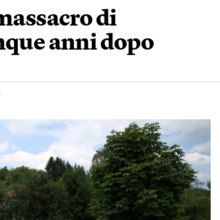
 massacro di
inque anni dopo
o