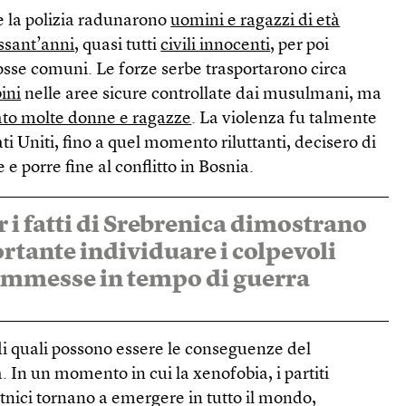
 e la polizia radunarono
uomini e ragazzi di età
ssant’anni
, quasi tutti
civili innocenti
, per poi
n fosse comuni. Le forze serbe trasportarono circa
ini
nelle aree sicure controllate dai musulmani, ma
ato molte donne e ragazze
. La violenza fu talmente
ati Uniti, fino a quel momento riluttanti, decisero di
e porre fine al conflitto in Bosnia.
 i fatti di Srebrenica dimostrano
rtante individuare i colpevoli
commesse in tempo di guerra
di quali possono essere le conseguenze del
 In un momento in cui la xenofobia, i partiti
i etnici tornano a emergere in tutto il mondo,