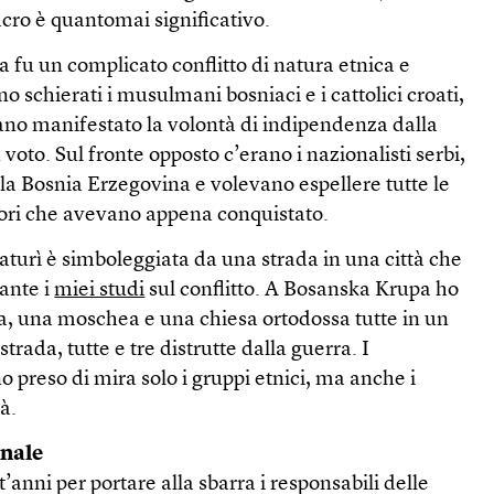
cro è quantomai significativo.
a fu un complicato conflitto di natura etnica e
no schierati i musulmani bosniaci e i cattolici croati,
o manifestato la volontà di indipendenza dalla
voto. Sul fronte opposto c’erano i nazionalisti serbi,
lla Bosnia Erzegovina e volevano espellere tutte le
itori che avevano appena conquistato.
aturì è simboleggiata da una strada in una città che
rante i
miei studi
sul conflitto. A Bosanska Krupa ho
ca, una moschea e una chiesa ortodossa tutte in un
strada, tutte e tre distrutte dalla guerra. I
preso di mira solo i gruppi etnici, ma anche i
tà.
onale
t’anni per portare alla sbarra i responsabili delle