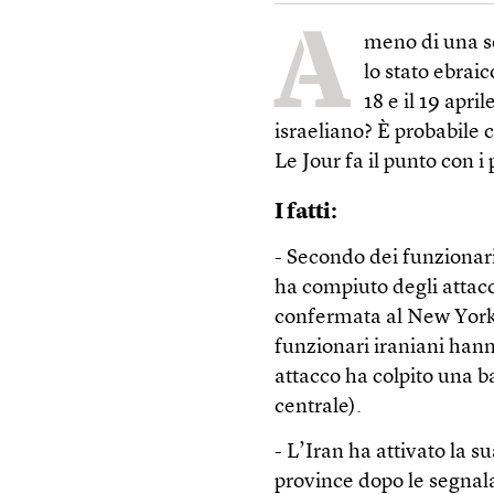
A
meno di una se
lo stato ebraic
18 e il 19 apr
israeliano? È probabile 
Le Jour fa il punto con i
I fatti:
- Secondo dei funzionari 
ha compiuto degli attacc
confermata al New York 
funzionari iraniani hann
attacco ha colpito una b
centrale).
- L’Iran ha attivato la s
province dopo le segnala