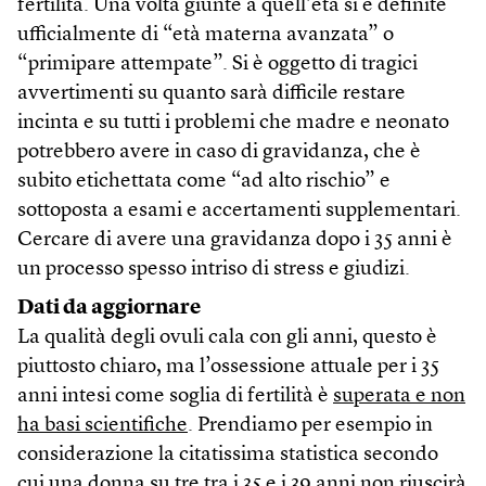
fertilità. Una volta giunte a quell’età si è definite
ufficialmente di “età materna avanzata” o
“primipare attempate”. Si è oggetto di tragici
avvertimenti su quanto sarà difficile restare
incinta e su tutti i problemi che madre e neonato
potrebbero avere in caso di gravidanza, che è
subito etichettata come “ad alto rischio” e
sottoposta a esami e accertamenti supplementari.
Cercare di avere una gravidanza dopo i 35 anni è
un processo spesso intriso di stress e giudizi.
Dati da aggiornare
La qualità degli ovuli cala con gli anni, questo è
piuttosto chiaro, ma l’ossessione attuale per i 35
anni intesi come soglia di fertilità è
superata e non
ha basi scientifiche
. Prendiamo per esempio in
considerazione la citatissima statistica secondo
cui una donna su tre tra i 35 e i 39 anni non riuscirà